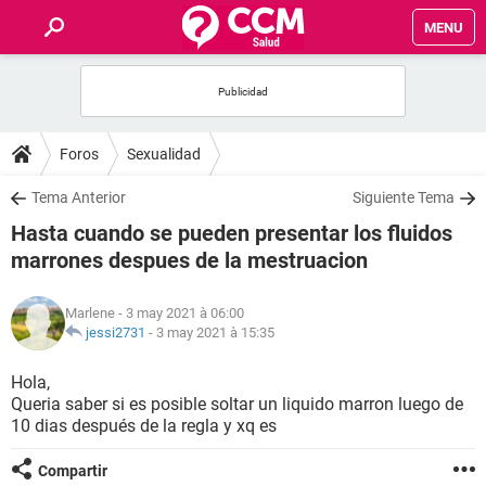
MENU
INICIO
FORUMS
Foros
Sexualidad
SALUD
Tema Anterior
Siguiente Tema
Hasta cuando se pueden presentar los fluidos
FAMILIA
marrones despues de la mestruacion
NUTRICIÓN
Marlene
- 3 may 2021 à 06:00
jessi2731
-
3 may 2021 à 15:35
BIENESTAR
Hola,
Queria saber si es posible soltar un liquido marron luego de
SEXUALIDAD
10 dias después de la regla y xq es
GLOSARIO
Compartir