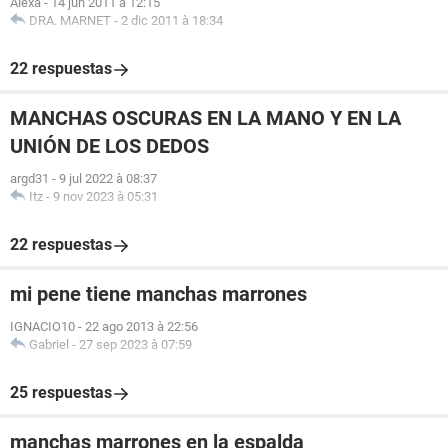
Alexa
-
14 jun 2011 à 12:15
DRA. MARNET
-
2 dic 2011 à 18:34
22 respuestas
MANCHAS OSCURAS EN LA MANO Y EN LA
UNIÓN DE LOS DEDOS
argd31
-
9 jul 2022 à 08:37
Itz
-
9 nov 2023 à 05:31
22 respuestas
mi pene tiene manchas marrones
IGNACIO10
-
22 ago 2013 à 22:56
Gabriel
-
27 sep 2023 à 07:59
25 respuestas
manchas marrones en la espalda