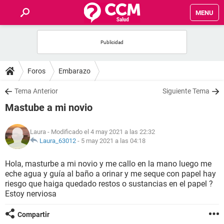
MENU
INICIO
FOROS
Foros
Embarazo
SALUD
Tema Anterior
Siguiente Tema
Mastube a mi novio
FAMILIA
Laura
- Modificado el 4 may 2021 a las 22:32
NUTRICIÓN
Laura_63012
-
5 may 2021 a las 04:18
Hola, masturbe a mi novio y me callo en la mano luego me
BIENESTAR
eche agua y guía al baño a orinar y me seque con papel hay
riesgo que haiga quedado restos o sustancias en el papel ?
SEXUALIDAD
Estoy nerviosa
Compartir
GLOSARIO