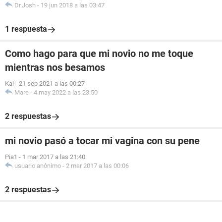
Dr.Josh
-
19 jun 2018 a las 03:47
1 respuesta
Como hago para que mi novio no me toque
mientras nos besamos
Kai
-
21 sep 2021 a las 00:27
Mare
-
4 may 2022 a las 23:50
2 respuestas
mi novio pasó a tocar mi vagina con su pene
Pia1
-
1 mar 2017 a las 21:40
usuario anónimo
-
2 mar 2017 a las 00:06
2 respuestas