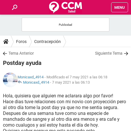
MENU
INICIO
FOROS
Foros
Contracepción
SALUD
Tema Anterior
Siguiente Tema
Postday ayuda
FAMILIA
Monicaxd_4914
- Modificado el 7 may 2021 a las 06:18
NUTRICIÓN
Monicaxd_4914
-
7 may 2021 a las 06:13
Hola, quisiera que alguien me aclarara algo por favor!
BIENESTAR
Hace dias tuve relaciones con mi novio con proyección pero
al otro día tome la post day ya que no me sentia segura.
SEXUALIDAD
Despues de una semana tuve como una especie de
manchado de sangre y al otro dia era menos y era cafe y
como cualugos y así estoy hasta el día de hoy.
GLOSARIO
Quisiera saber porque me esta pasando esto.