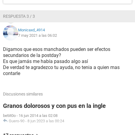
RESPUESTA 3 / 3
Monicaxd_4914
7 may 2021 a las 06:02
Digamos que esos manchados pueden ser efectos
secundarios de la postday?
Es que jamás me había pasado algo así
De verdad te agradezco tu ayuda, no tenia a quien mas
contarle
Discusiones similares
Granos dolorosos y con pus en la ingle
betiit0o
-
16 jun 2014 a las 02:08
Guero-90
-
8 jun 2023 a las 00:24