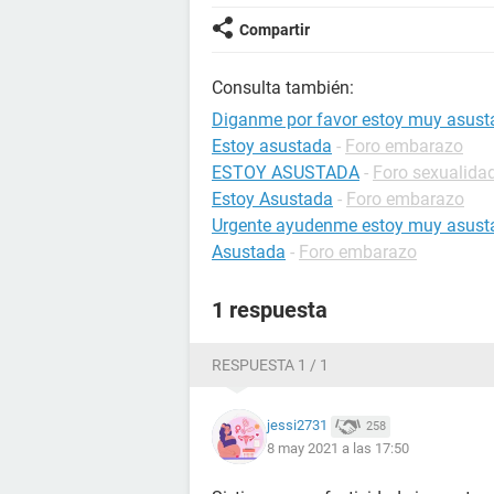
Compartir
Consulta también:
Diganme por favor estoy muy asust
Estoy asustada
-
Foro embarazo
ESTOY ASUSTADA
-
Foro sexualida
Estoy Asustada
-
Foro embarazo
Urgente ayudenme estoy muy asust
Asustada
-
Foro embarazo
1 respuesta
RESPUESTA 1 / 1
jessi2731
258
8 may 2021 a las 17:50