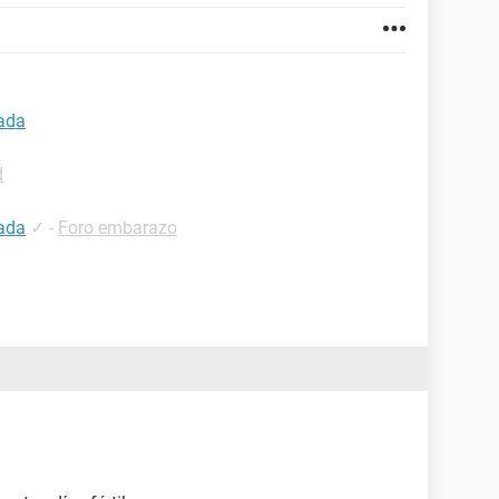
ada
d
ada
✓
-
Foro embarazo