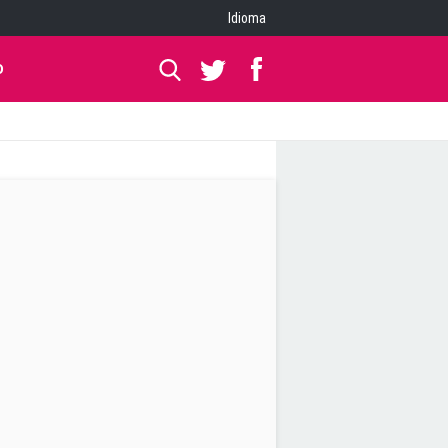
Idioma
O