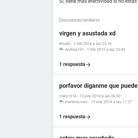
Si, tiene mas efectividad si no estas 
Discusiones similares
virgen y asustada xd
Rmabl
-
1 feb 2016 a las 23:19
Andrea151
-
1 feb 2016 a las 23:49
1 respuesta
porfavor diganme que puede 
mary1314
-
13 ene 2014 a las 06:30
marlene-ines
-
13 ene 2014 a las 11:27
1 respuesta