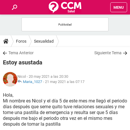
MENU
INICIO
FOROS
Foros
Sexualidad
SALUD
Tema Anterior
Siguiente Tema
Estoy asustada
FAMILIA
Nicol
- 20 may 2021 a las 20:30
NUTRICIÓN
Maria_1027
-
21 may 2021 a las 07:17
Hola,
BIENESTAR
Mi nombre es Nicol y el día 5 de este mes me llegó el periodo
días después que seme quito tuve relaciones sexuales y me
SEXUALIDAD
tome una pastilla de emergencia y resulta ser que 5 días
después me bajo el periodo otra vez en el mismo mes
después de tomar la pastilla
GLOSARIO