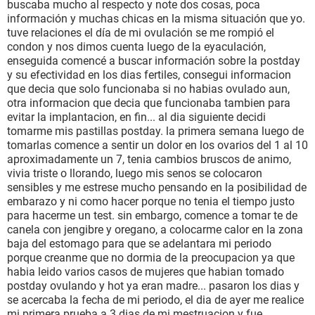
buscaba mucho al respecto y note dos cosas, poca
información y muchas chicas en la misma situación que yo.
tuve relaciones el día de mi ovulación se me rompió el
condon y nos dimos cuenta luego de la eyaculación,
enseguida comencé a buscar información sobre la postday
y su efectividad en los dias fertiles, consegui informacion
que decia que solo funcionaba si no habias ovulado aun,
otra informacion que decia que funcionaba tambien para
evitar la implantacion, en fin... al dia siguiente decidi
tomarme mis pastillas postday. la primera semana luego de
tomarlas comence a sentir un dolor en los ovarios del 1 al 10
aproximadamente un 7, tenia cambios bruscos de animo,
vivia triste o llorando, luego mis senos se colocaron
sensibles y me estrese mucho pensando en la posibilidad de
embarazo y ni como hacer porque no tenia el tiempo justo
para hacerme un test. sin embargo, comence a tomar te de
canela con jengibre y oregano, a colocarme calor en la zona
baja del estomago para que se adelantara mi periodo
porque creanme que no dormia de la preocupacion ya que
habia leido varios casos de mujeres que habian tomado
postday ovulando y hot ya eran madre... pasaron los dias y
se acercaba la fecha de mi periodo, el dia de ayer me realice
mi primera prueba a 3 dias de mi mestruacion y fue