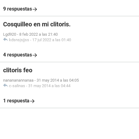
9 respuestas
Cosquilleo en mi clitoris.
Lgd920
-
8 feb 2022 a las 21:40
kdsnsjsjjss
-
17 jul 2022 a las 01:40
4 respuestas
clitoris feo
nanananannanaa
-
31 may 2014 a las 04:05
c-salinas
-
31 may 2014 a las 04:44
1 respuesta