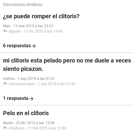
Discusiones similares
¿se puede romper el clitoris?
Mari
-
11 ene 2015 a las 23:51
alguien
-
17 dic 2022 a las 13:40
6 respuestas
mi clitoris esta pelado pero no me duele a veces
siento picazon.
melina
-
1 sep 2019 a las 01:51
Hermanamayor
-
1 sep 2019 a las 01:53
1 respuesta
Pelo en el clítoris
Nenis
-
25 dic 2012 a las 12:09
shishuka
-
17 feb 2023 a las 12:43