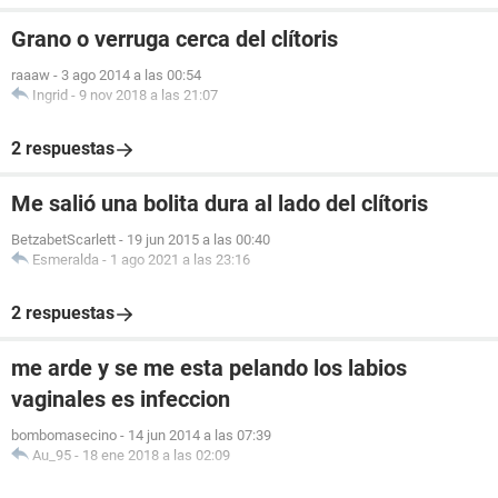
Grano o verruga cerca del clítoris
raaaw
-
3 ago 2014 a las 00:54
Ingrid
-
9 nov 2018 a las 21:07
2 respuestas
Me salió una bolita dura al lado del clítoris
BetzabetScarlett
-
19 jun 2015 a las 00:40
Esmeralda
-
1 ago 2021 a las 23:16
2 respuestas
me arde y se me esta pelando los labios
vaginales es infeccion
bombomasecino
-
14 jun 2014 a las 07:39
Au_95
-
18 ene 2018 a las 02:09