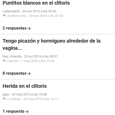
Puntitos blancos en el clítoris
Ladymadrid
-
20 ene 2015 a las 00:30
marlene-ines
-
20 ene 2015 a las 01:42
2 respuestas
Tengo picazón y hormigueo alrededor de la
vagina...
Ney_miranda
-
23 oct 2014 a las 08:07
Carmen
-
1 may 2022 a las 12:56
8 respuestas
Herida en el clitoris
jipijo
-
30 may 2015 a las 10:48
c-salinas
-
30 may 2015 a las 14:11
1 respuesta