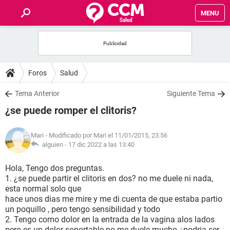
MENU
INICIO
FOROS
Foros
Salud
SALUD
Tema Anterior
Siguiente Tema
¿se puede romper el clitoris?
FAMILIA
Mari
- Modificado por Mari el 11/01/2015, 23:56
NUTRICIÓN
alguien -
17 dic 2022 a las 13:40
Hola, Tengo dos preguntas.
BIENESTAR
1. ¿se puede partir el clitoris en dos? no me duele ni nada,
esta normal solo que
SEXUALIDAD
hace unos dias me mire y me di cuenta de que estaba partio
un poquillo , pero tengo sensibilidad y todo
2. Tengo como dolor en la entrada de la vagina alos lados
GLOSARIO
pero es un dolor soportable no me duele mucho ¿podria ser