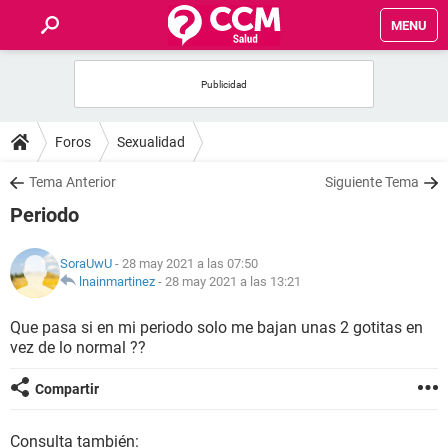
MENU
INICIO
FOROS
Foros
Sexualidad
SALUD
Tema Anterior
Siguiente Tema
Periodo
FAMILIA
SoraUwU
- 28 may 2021 a las 07:50
NUTRICIÓN
lnainmartinez
-
28 may 2021 a las 13:21
Que pasa si en mi periodo solo me bajan unas 2 gotitas en
BIENESTAR
vez de lo normal ??
SEXUALIDAD
Compartir
GLOSARIO
Consulta también: