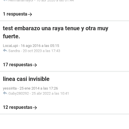
Hermanamayor
-
10 abr 2020 a las 01:44
1 respuesta
test embarazo una raya tenue y otra muy
fuerte.
LocaLupi
-
16 ago 2016 a las 05:15
Sandra
-
20 oct 2023 a las 17:43
17 respuestas
linea casi invisible
yessirita
-
25 ene 2014 a las 17:26
Gaby280292
-
25 abr 2022 a las 10:41
12 respuestas