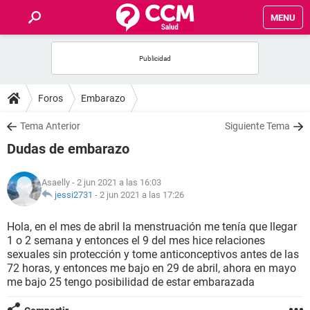
MENU
INICIO
FOROS
Foros
Embarazo
SALUD
Tema Anterior
Siguiente Tema
Dudas de embarazo
FAMILIA
Asaelly
- 2 jun 2021 a las 16:03
NUTRICIÓN
jessi2731
-
2 jun 2021 a las 17:26
Hola, en el mes de abril la menstruación me tenía que llegar
BIENESTAR
1 o 2 semana y entonces el 9 del mes hice relaciones
sexuales sin protección y tome anticonceptivos antes de las
SEXUALIDAD
72 horas, y entonces me bajo en 29 de abril, ahora en mayo
me bajo 25 tengo posibilidad de estar embarazada
GLOSARIO