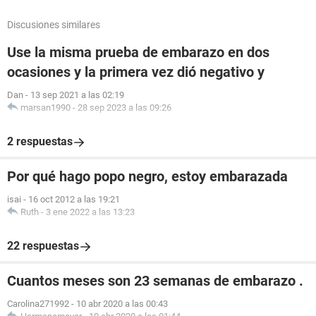
Discusiones similares
Use la misma prueba de embarazo en dos
ocasiones y la primera vez dió negativo y
Dan
-
13 sep 2021 a las 02:19
marsan1990
-
28 sep 2023 a las 09:26
2 respuestas
Por qué hago popo negro, estoy embarazada
isai
-
16 oct 2012 a las 19:21
Ruth
-
3 ene 2022 a las 13:23
22 respuestas
Cuantos meses son 23 semanas de embarazo .
Carolina271992
-
10 abr 2020 a las 00:43