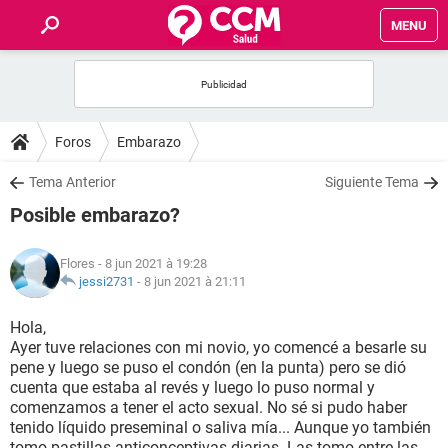
MENU
INICIO
FORUMS
Foros
Embarazo
SALUD
Tema Anterior
Siguiente Tema
Posible embarazo?
FAMILIA
Flores
- 8 jun 2021 à 19:28
NUTRICIÓN
jessi2731
-
8 jun 2021 à 21:11
Hola,
BIENESTAR
Ayer tuve relaciones con mi novio, yo comencé a besarle su
pene y luego se puso el condón (en la punta) pero se dió
SEXUALIDAD
cuenta que estaba al revés y luego lo puso normal y
comenzamos a tener el acto sexual. No sé si pudo haber
tenido líquido preseminal o saliva mía... Aunque yo también
GLOSARIO
tomo pastillas anticonceptivas diarias. Las tomo entre las