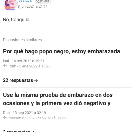
jessi2731
258
8 jun 2021 à 21:11
No, tranquila!
Discusiones similares
Por qué hago popo negro, estoy embarazada
isai
-
16 oct 2012 à 19:21
Ruth
-
3 ene 2022 à 13:23
22 respuestas
Use la misma prueba de embarazo en dos
ocasiones y la primera vez dió negativo y
Dan
-
13 sep 2021 à 02:19
marsan1990
-
28 sep 2023 à 09:26