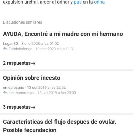
expulsion uretral, ardor al orinar y
pus
en la
orina
Discusiones similares
AYUDA, Encontré a mi madre con mi hermano
LoganSG
-
8 ene 2023 a las 01:02
Fabriciodongo
-
19 ene 2023 a las 11:31
2 respuestas
Opinión sobre incesto
emeprosario
-
13 oct 2019 a las 22:52
Hermanamayor
-
13 oct 2019 a las 23:33
3 respuestas
Caracteristicas del flujo despues de ovular.
Posible fecundacion