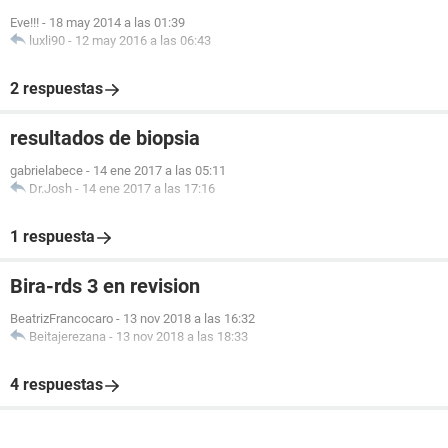
Eve!!!
-
18 may 2014 a las 01:39
luxli90
-
12 may 2016 a las 06:43
2 respuestas
resultados de biopsia
gabrielabece
-
14 ene 2017 a las 05:11
Dr.Josh
-
14 ene 2017 a las 17:16
1 respuesta
Bira-rds 3 en revision
BeatrizFrancocaro
-
13 nov 2018 a las 16:32
Beitajerezana
-
13 nov 2018 a las 18:33
4 respuestas