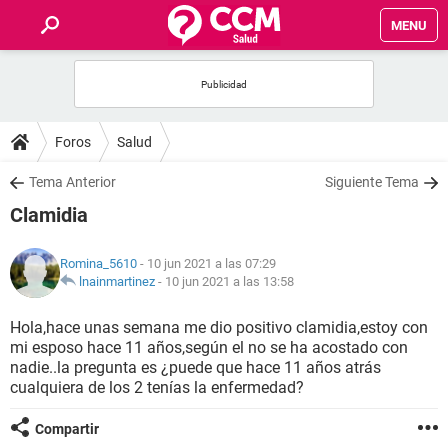
MENU
INICIO
FOROS
Foros
Salud
SALUD
Tema Anterior
Siguiente Tema
Clamidia
FAMILIA
Romina_5610
- 10 jun 2021 a las 07:29
NUTRICIÓN
lnainmartinez
-
10 jun 2021 a las 13:58
Hola,hace unas semana me dio positivo clamidia,estoy con
BIENESTAR
mi esposo hace 11 años,según el no se ha acostado con
nadie..la pregunta es ¿puede que hace 11 años atrás
SEXUALIDAD
cualquiera de los 2 tenías la enfermedad?
Compartir
GLOSARIO