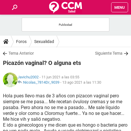
MENU
INICIO
FOROS
Foros
Sexualidad
SALUD
Tema Anterior
Siguiente Tema
Picazón vaginal? O alguna ets
FAMILIA
Javichu2002
- 11 jun 2021 a las 03:55
NUTRICIÓN
Nicolas_7814Dr_9039
-
13 ago 2021 a las 11:30
Hola pues llevo mas de 3 años con pizacon vaginal pero
BIENESTAR
siempre se me pasa... Me recetan óvulosy cremas y se me
pasaba. Pero ahora no se me a pasado... Me sale líquido
SEXUALIDAD
verde y olor como a Cloromuy fuerte... Ya no se que hacer...
Me hice vih y salió negativo.
E ido a ginecologos y me dicen que es hongo o bacteria pero
GLOSARIO
no ven nada malo.. Ayuda e usado clotrimazol y nistatina