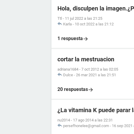
Hola, disculpen la imagen.¿
Ttl
-
11 jul 2022 a las 21:25
Karla
-
10 oct 2022 a las 21:12
1 respuesta
cortar la mestruacion
adriana1684
-
7 oct 2012 a las 02:05
Dulce
-
26 mar 2021 a las 21:51
20 respuestas
¿La vitamina K puede parar 
nu2014
-
17 ago 2014 a las 22:31
persefhonelee@gmail.com
-
16 sep 2021 