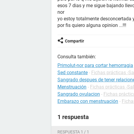
esos 7 dias y me sigue bajando llev
nor
yo estoy totalmente desconcertada ya
por fis quiero alguna opinion ...!!!
Compartir
Consulta también:
Primolut-nor para cortar hemorragia
Sed constante
-
Fichas prácticas -S
Sangrado despues de tener relacion
Menstruación
-
Fichas prácticas -Sa
Sangrado ovulacion
-
Fichas prácti
Embarazo con menstruación
-
Ficha
1 respuesta
RESPUESTA 1 / 1