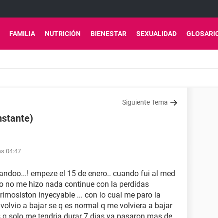
FAMILIA
NUTRICIÓN
BIENESTAR
SEXUALIDAD
GLOSARI
Siguiente Tema
nstante)
as 04:47
ndoo...! empeze el 15 de enero.. cuando fui al med
ro no me hizo nada continue con la perdidas
imosiston inyecyable ... con lo cual me paro la
olvio a bajar se q es normal q me volviera a bajar
s q solo me tendria durar 7 dias ya pasaron mas de