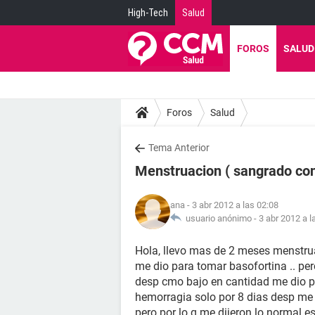
High-Tech
Salud
FOROS
SALUD
Foros
Salud
Tema Anterior
Menstruacion ( sangrado co
ana
- 3 abr 2012 a las 02:08
usuario anónimo -
3 abr 2012 a l
Hola, llevo mas de 2 meses menstrua
me dio para tomar basofortina .. pe
desp cmo bajo en cantidad me dio pr
hemorragia solo por 8 dias desp me v
pero por lo q me dijeron lo normal e