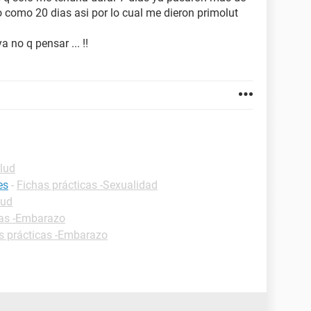
o como 20 dias asi por lo cual me dieron primolut
 no q pensar ... !!
alud
es
-
Fichas prácticas -Sexualidad
lud
cas -Embarazo
s prácticas -Embarazo