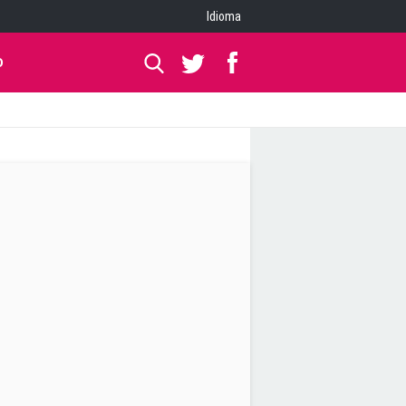
Idioma
O