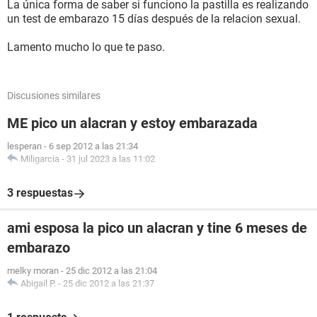
La única forma de saber si funciono la pastilla es realizando
un test de embarazo 15 días después de la relacion sexual.
Lamento mucho lo que te paso.
Discusiones similares
ME pico un alacran y estoy embarazada
lesperan
-
6 sep 2012 a las 21:34
Miligarcia
-
31 jul 2023 a las 11:02
3 respuestas
ami esposa la pico un alacran y tine 6 meses de
embarazo
melky moran
-
25 dic 2012 a las 21:04
Abigail P.
-
25 dic 2012 a las 21:37