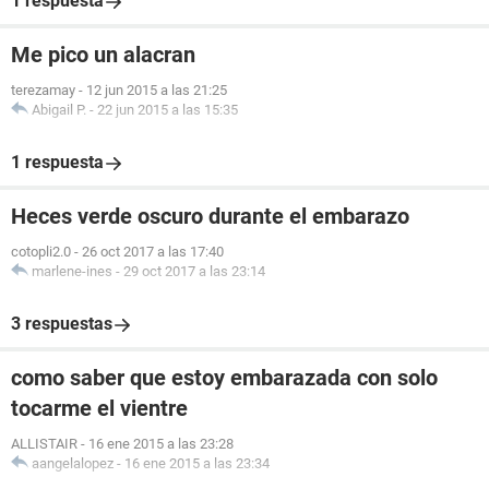
1 respuesta
Me pico un alacran
terezamay
-
12 jun 2015 a las 21:25
Abigail P.
-
22 jun 2015 a las 15:35
1 respuesta
Heces verde oscuro durante el embarazo
cotopli2.0
-
26 oct 2017 a las 17:40
marlene-ines
-
29 oct 2017 a las 23:14
3 respuestas
como saber que estoy embarazada con solo
tocarme el vientre
ALLISTAIR
-
16 ene 2015 a las 23:28
aangelalopez
-
16 ene 2015 a las 23:34