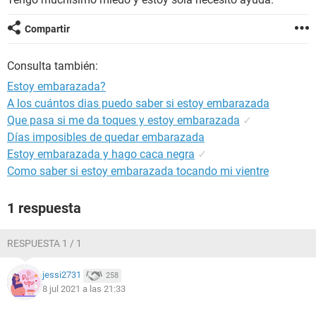
Compartir
Consulta también:
Estoy embarazada?
A los cuántos dias puedo saber si estoy embarazada
Que pasa si me da toques y estoy embarazada
✓
Días imposibles de quedar embarazada
Estoy embarazada y hago caca negra
✓
Como saber si estoy embarazada tocando mi vientre
1 respuesta
RESPUESTA 1 / 1
jessi2731
258
8 jul 2021 a las 21:33