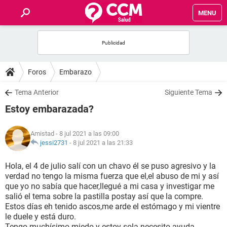
MENU
INICIO
FOROS
Foros
Embarazo
SALUD
Tema Anterior
Siguiente Tema
Estoy embarazada?
FAMILIA
Amistad
- 8 jul 2021 a las 09:00
NUTRICIÓN
jessi2731
-
8 jul 2021 a las 21:33
Hola, el 4 de julio salí con un chavo él se puso agresivo y la
BIENESTAR
verdad no tengo la misma fuerza que el,el abuso de mi y así
que yo no sabía que hacer,llegué a mi casa y investigar me
SEXUALIDAD
salió el tema sobre la pastilla postay así que la compre.
Estos días eh tenido ascos,me arde el estómago y mi vientre
le duele y está duro.
GLOSARIO
Tengo muchísimo miedo y estoy sola necesito ayuda.