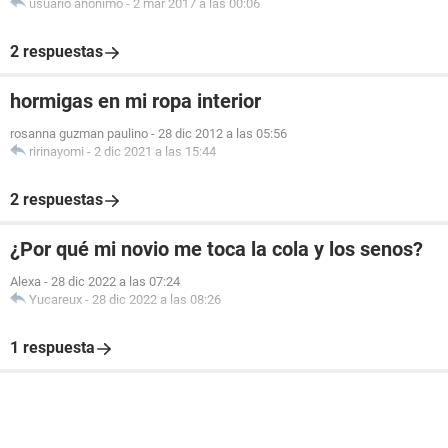
usuario anónimo
-
2 mar 2017 a las 00:06
2 respuestas
hormigas en mi ropa interior
rosanna guzman paulino
-
28 dic 2012 a las 05:56
ririnayomi
-
2 dic 2021 a las 15:44
2 respuestas
¿Por qué mi novio me toca la cola y los senos?
Alexa
-
28 dic 2022 a las 07:24
Yucareux
-
28 dic 2022 a las 08:26
1 respuesta