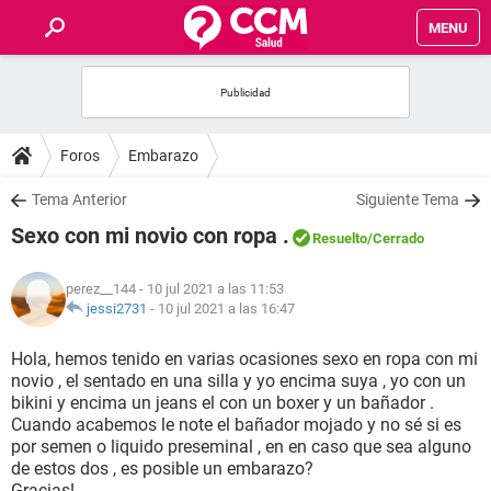
MENU
INICIO
FOROS
Foros
Embarazo
SALUD
Tema Anterior
Siguiente Tema
Sexo con mi novio con ropa .
Resuelto
/Cerrado
FAMILIA
perez__144
- 10 jul 2021 a las 11:53
NUTRICIÓN
jessi2731
-
10 jul 2021 a las 16:47
Hola, hemos tenido en varias ocasiones sexo en ropa con mi
BIENESTAR
novio , el sentado en una silla y yo encima suya , yo con un
bikini y encima un jeans el con un boxer y un bañador .
SEXUALIDAD
Cuando acabemos le note el bañador mojado y no sé si es
por semen o liquido preseminal , en en caso que sea alguno
de estos dos , es posible un embarazo?
GLOSARIO
Gracias!