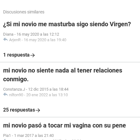
Discusiones similares
¿Si mi novio me masturba sigo siendo Virgen?
Diana
-
16 may 2020 a las 12:12
ArjenR
-
16 may 2020 a las 19:40
1 respuesta
mi novio no siente nada al tener relaciones
conmigo.
Constanza.J
-
12 dic 2015 a las 18:44
nilton90
-
20 ene 2022 a las 13:10
25 respuestas
mi novio pasó a tocar mi vagina con su pene
Pia1
-
1 mar 2017 a las 21:40