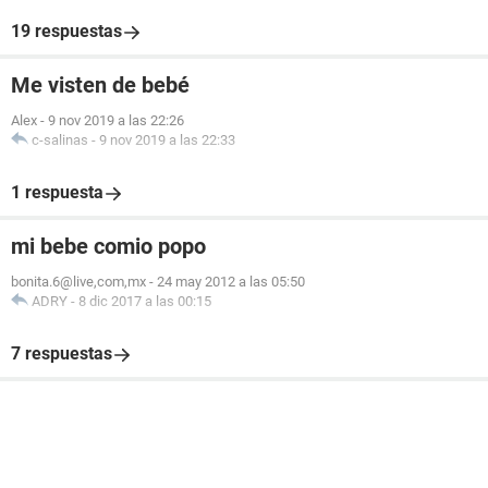
19 respuestas
Me visten de bebé
Alex
-
9 nov 2019 a las 22:26
c-salinas
-
9 nov 2019 a las 22:33
1 respuesta
mi bebe comio popo
bonita.6@live,com,mx
-
24 may 2012 a las 05:50
ADRY
-
8 dic 2017 a las 00:15
7 respuestas