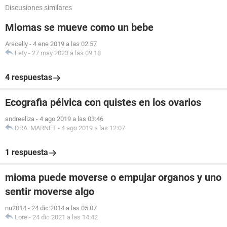
Discusiones similares
Miomas se mueve como un bebe
Aracelly
-
4 ene 2019 a las 02:57
Lety
-
27 may 2023 a las 09:18
4 respuestas
Ecografia pélvica con quistes en los ovarios
andreeliza
-
4 ago 2019 a las 03:46
DRA. MARNET
-
4 ago 2019 a las 12:07
1 respuesta
mioma puede moverse o empujar organos y uno
sentir moverse algo
nu2014
-
24 dic 2014 a las 05:07
Lore
-
24 dic 2021 a las 14:42