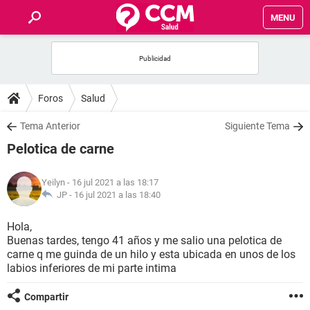
MENU
INICIO
FOROS
Foros
Salud
SALUD
Tema Anterior
Siguiente Tema
Pelotica de carne
FAMILIA
Yeilyn
- 16 jul 2021 a las 18:17
NUTRICIÓN
JP -
16 jul 2021 a las 18:40
Hola,
BIENESTAR
Buenas tardes, tengo 41 años y me salio una pelotica de
carne q me guinda de un hilo y esta ubicada en unos de los
SEXUALIDAD
labios inferiores de mi parte intima
Compartir
GLOSARIO