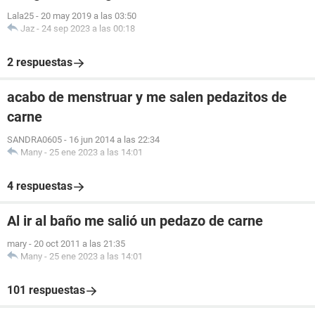
Lala25
-
20 may 2019 a las 03:50
Jaz
-
24 sep 2023 a las 00:18
2 respuestas
acabo de menstruar y me salen pedazitos de
carne
SANDRA0605
-
16 jun 2014 a las 22:34
Many
-
25 ene 2023 a las 14:01
4 respuestas
Al ir al baño me salió un pedazo de carne
mary
-
20 oct 2011 a las 21:35
Many
-
25 ene 2023 a las 14:01
101 respuestas