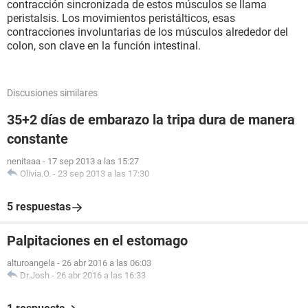
contracción sincronizada de estos músculos se llama
peristalsis. Los movimientos peristálticos, esas
contracciones involuntarias de los músculos alrededor del
colon, son clave en la función intestinal.
Discusiones similares
35+2 días de embarazo la tripa dura de manera
constante
nenitaaa
-
17 sep 2013 a las 15:27
Olivia.O.
-
23 sep 2013 a las 17:30
5 respuestas
Palpitaciones en el estomago
alturoangela
-
26 abr 2016 a las 06:03
Dr.Josh
-
26 abr 2016 a las 16:33