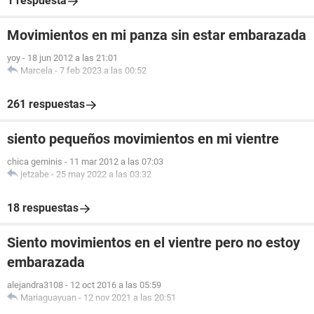
1 respuesta
Movimientos en mi panza sin estar embarazada
yoy
-
18 jun 2012 a las 21:01
Marcela
-
7 feb 2023 a las 00:52
261 respuestas
siento pequeños movimientos en mi vientre
chica geminis
-
11 mar 2012 a las 07:03
jetzabe
-
25 may 2022 a las 03:32
18 respuestas
Siento movimientos en el vientre pero no estoy
embarazada
alejandra3108
-
12 oct 2016 a las 05:59
Mariaguayuan
-
12 nov 2021 a las 20:51