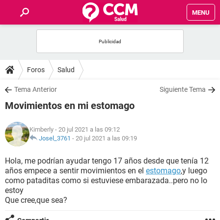
MENU
INICIO
FOROS
Foros
Salud
SALUD
Tema Anterior
Siguiente Tema
Movimientos en mi estomago
FAMILIA
Kimberly
- 20 jul 2021 a las 09:12
NUTRICIÓN
Josel_3761
-
20 jul 2021 a las 09:19
Hola, me podrían ayudar tengo 17 años desde que tenía 12
BIENESTAR
años empece a sentir movimientos en el
estomago
,y luego
como pataditas como si estuviese embarazada..pero no lo
SEXUALIDAD
estoy
Que cree,que sea?
GLOSARIO