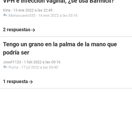
VPH e infeccion vaginal, ¿se usa Barmicil?
Kiria
-
13 ene 2022 a las 22:45
Mariasuarez333
-
14 ene 2022 a las 03:16
2 respuestas
Tengo un grano en la palma de la mano que
podría ser
Josef1123
-
1 feb 2022 a las 09:16
Puma
-
17 jul 2022 a las 04:40
1 respuesta