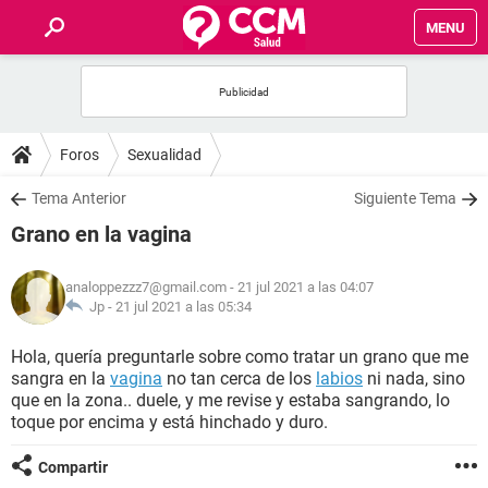
MENU
INICIO
FOROS
Foros
Sexualidad
SALUD
Tema Anterior
Siguiente Tema
Grano en la vagina
FAMILIA
analoppezzz7@gmail.com
- 21 jul 2021 a las 04:07
NUTRICIÓN
Jp -
21 jul 2021 a las 05:34
Hola, quería preguntarle sobre como tratar un grano que me
BIENESTAR
sangra en la
vagina
no tan cerca de los
labios
ni nada, sino
que en la zona.. duele, y me revise y estaba sangrando, lo
SEXUALIDAD
toque por encima y está hinchado y duro.
Compartir
GLOSARIO