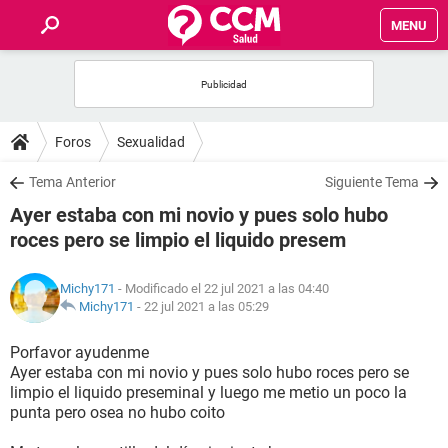
MENU
INICIO
FOROS
Foros
Sexualidad
SALUD
Tema Anterior
Siguiente Tema
Ayer estaba con mi novio y pues solo hubo
FAMILIA
roces pero se limpio el liquido presem
NUTRICIÓN
Michy171
- Modificado el 22 jul 2021 a las 04:40
Michy171
-
22 jul 2021 a las 05:29
BIENESTAR
Porfavor ayudenme
Ayer estaba con mi novio y pues solo hubo roces pero se
SEXUALIDAD
limpio el liquido preseminal y luego me metio un poco la
punta pero osea no hubo coito
GLOSARIO