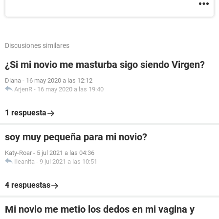
Discusiones similares
¿Si mi novio me masturba sigo siendo Virgen?
Diana
-
16 may 2020 a las 12:12
ArjenR
-
16 may 2020 a las 19:40
1 respuesta
soy muy pequeña para mi novio?
Katy-Roar
-
5 jul 2021 a las 04:36
Ileanita
-
9 jul 2021 a las 10:51
4 respuestas
Mi novio me metio los dedos en mi vagina y