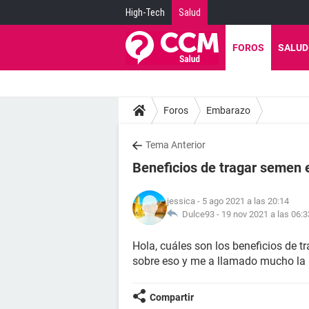
High-Tech
Salud
FOROS
SALUD
Foros
Embarazo
Tema Anterior
Beneficios de tragar semen 
jessica
- 5 ago 2021 a las 20:14
Dulce93 -
19 nov 2021 a las 06:3
Hola, cuáles son los beneficios de 
sobre eso y me a llamado mucho la 
Compartir