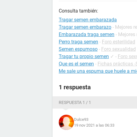
Consulta también:
Tragar semen embarazada
Tragar semen embarazo
- Mejores r
Embarazada traga semen
- Mejores
Perro traga semen
-
Foro esterilidad
Semen espumoso
-
Foro sexualidad
Tragar tu propio semen
✓
-
Foro sex
Que es el semen
-
Fichas prácticas 
Me sale una espuma que huele a mie
1 respuesta
RESPUESTA 1 / 1
Dulce93
19 nov 2021 a las 06:33