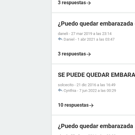
3 respuestas
¿Puedo quedar embarazada 
daneli
-
27 mar 2019 a las 23:14
Daniel
-
1 abr 2021 a las 03:47
3 respuestas
SE PUEDE QUEDAR EMBARA
solcecito
-
21 dic 2016 a las 16:49
Cynthia
-
7 jun 2022 a las 00:29
10 respuestas
¿Puedo quedar embarazada 