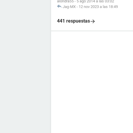
alondra55
-
5 ago 2014 a las 03:02
Jag-MX
-
12 nov 2023 a las 18:49
441 respuestas