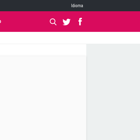
Idioma
O