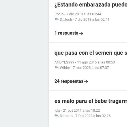
¿Estando embarazada puedo 
Rocio
-
7 dic 2018 a las 01:44
Dr.Josh
-
7 dic 2018 a las 02:41
1 respuesta
que pasa con el semen que s
ANDYES999
-
11 ago 2016 a las 00:50
Wildor
-
7 mar 2023 a las 07:37
24 respuestas
es malo para el bebe tragar
lola
-
21 oct 2011 a las 18:22
Donatto
-
7 feb 2022 a las 02:26