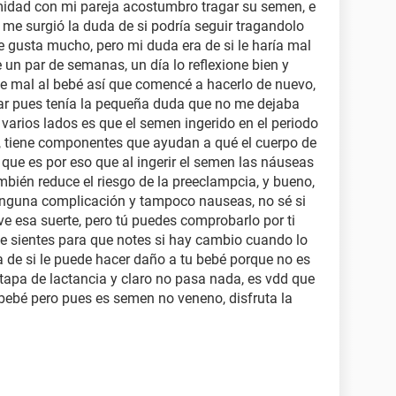
imidad con mi pareja acostumbro tragar su semen, e
 me surgió la duda de si podría seguir tragandolo
e gusta mucho, pero mi duda era de si le haría mal
 un par de semanas, un día lo reflexione bien y
le mal al bebé así que comencé a hacerlo de nuevo,
ar pues tenía la pequeña duda que no me dejaba
n varios lados es que el semen ingerido en el periodo
, tiene componentes que ayudan a qué el cuerpo de
, que es por eso que al ingerir el semen las náuseas
bién reduce el riesgo de la preeclampcia, y bueno,
nguna complicación y tampoco nauseas, no sé si
e esa suerte, pero tú puedes comprobarlo por ti
e sientes para que notes si hay cambio cuando lo
 de si le puede hacer daño a tu bebé porque no es
etapa de lactancia y claro no pasa nada, es vdd que
bebé pero pues es semen no veneno, disfruta la