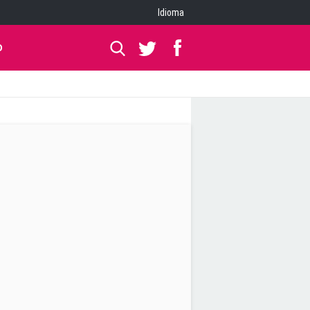
Idioma
O