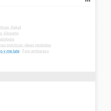
ticas -Salud
s -Glosario
atologia
has prácticas -Ideas recibidas
o y me late
-
Foro embarazo