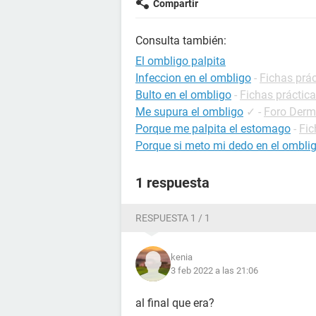
Compartir
Consulta también:
El ombligo palpita
Infeccion en el ombligo
-
Fichas prác
Bulto en el ombligo
-
Fichas práctica
Me supura el ombligo
✓
-
Foro Derm
Porque me palpita el estomago
-
Fic
Porque si meto mi dedo en el omblig
1 respuesta
RESPUESTA 1 / 1
kenia
3 feb 2022 a las 21:06
al final que era?