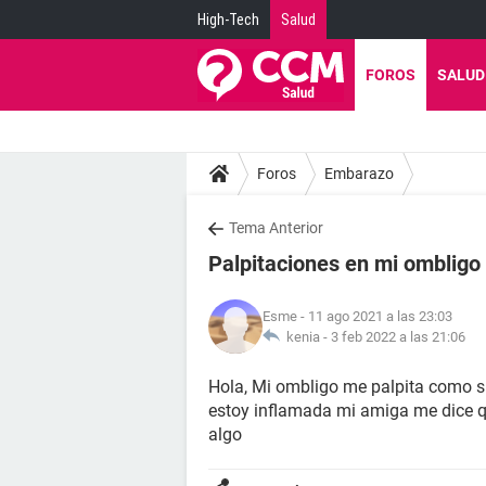
High-Tech
Salud
FOROS
SALUD
Foros
Embarazo
Tema Anterior
Palpitaciones en mi ombligo
Esme
- 11 ago 2021 a las 23:03
kenia -
3 feb 2022 a las 21:06
Hola, Mi ombligo me palpita como si
estoy inflamada mi amiga me dice 
algo