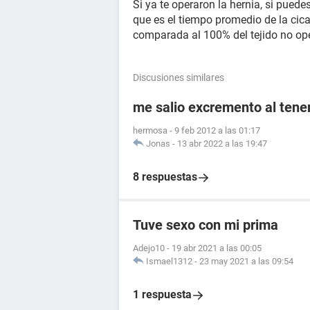
Si ya te operaron la hernia, si pued
que es el tiempo promedio de la cica
comparada al 100% del tejido no op
Discusiones similares
me salio excremento al tener
hermosa
-
9 feb 2012 a las 01:17
Jonas
-
13 abr 2022 a las 19:47
8 respuestas
Tuve sexo con mi prima
Adejo10
-
19 abr 2021 a las 00:05
Ismael1312
-
23 may 2021 a las 09:54
1 respuesta