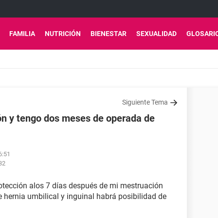
FAMILIA
NUTRICIÓN
BIENESTAR
SEXUALIDAD
GLOSARI
Siguiente Tema
ión y tengo dos meses de operada de
6:51
32
rotección alos 7 días después de mi mestruación
ernia umbilical y inguinal habrá posibilidad de