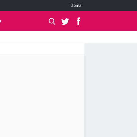
Idioma
O