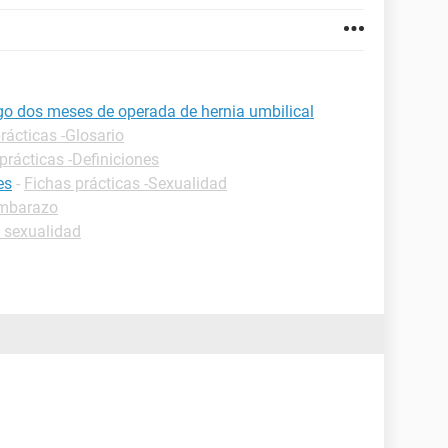
ngo dos meses de operada de hernia umbilical
rácticas -Glosario
prácticas -Definiciones
es
-
Fichas prácticas -Sexualidad
embarazo
 sexualidad