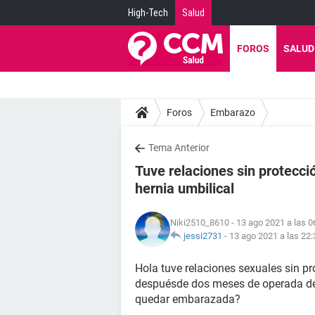
High-Tech
Salud
FOROS
SALUD
Foros
Embarazo
Tema Anterior
Tuve relaciones sin protecc
hernia umbilical
Niki2510_8610
- 13 ago 2021 a las 0
jessi2731
-
13 ago 2021 a las 22:
Hola tuve relaciones sexuales sin p
despuésde dos meses de operada de h
quedar embarazada?