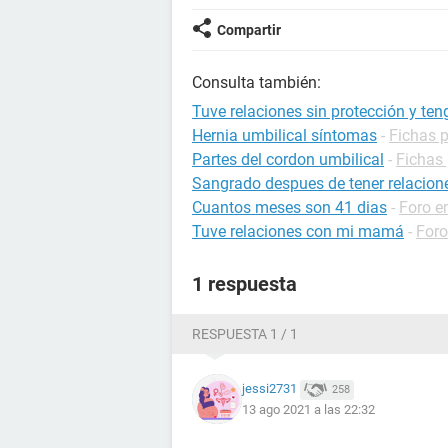
Compartir
Consulta también:
Tuve relaciones sin protección y te
Hernia umbilical síntomas
-
Fichas p
Partes del cordon umbilical
-
Fichas 
Sangrado despues de tener relacion
Cuantos meses son 41 dias
-
Foro 
Tuve relaciones con mi mamá
-
Foro
1 respuesta
RESPUESTA 1 / 1
jessi2731
258
13 ago 2021 a las 22:32