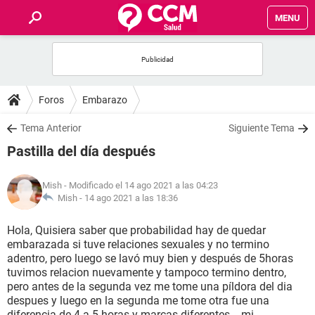
MENU
INICIO
FOROS
Foros
Embarazo
SALUD
Tema Anterior
Siguiente Tema
Pastilla del día después
FAMILIA
Mish
- Modificado el 14 ago 2021 a las 04:23
NUTRICIÓN
Mish -
14 ago 2021 a las 18:36
Hola, Quisiera saber que probabilidad hay de quedar
BIENESTAR
embarazada si tuve relaciones sexuales y no termino
adentro, pero luego se lavó muy bien y después de 5horas
SEXUALIDAD
tuvimos relacion nuevamente y tampoco termino dentro,
pero antes de la segunda vez me tome una píldora del dia
despues y luego en la segunda me tome otra fue una
GLOSARIO
diferencia de 4 a 5 horas y marcas diferentes ...mi