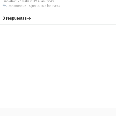
Daniela25
-
18 abr 2012 a las 02:40
Danistone25
-
5 jun 2016 a las 23:47
3 respuestas