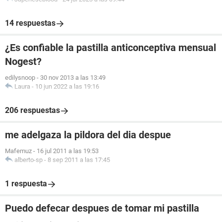
14 respuestas
¿Es confiable la pastilla anticonceptiva mensual
Nogest?
edilysnoop
-
30 nov 2013 a las 13:49
Laura
-
10 jun 2022 a las 19:16
206 respuestas
me adelgaza la pildora del dia despue
Mafemuz
-
16 jul 2011 a las 19:53
alberto-sp
-
8 sep 2011 a las 17:45
1 respuesta
Puedo defecar despues de tomar mi pastilla