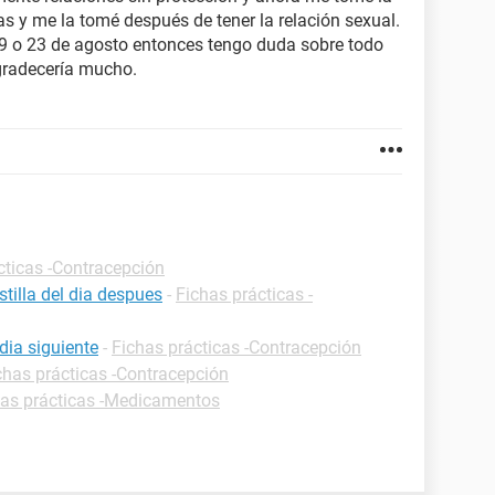
llas y me la tomé después de tener la relación sexual.
19 o 23 de agosto entonces tengo duda sobre todo
gradecería mucho.
cticas -Contracepción
tilla del dia despues
-
Fichas prácticas -
dia siguiente
-
Fichas prácticas -Contracepción
chas prácticas -Contracepción
has prácticas -Medicamentos