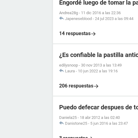
Engordé luego de tomar la pa
Andrea28g
-
11 dic 2016 a las 22:36
Japeneseblood
-
24 jul 2023 a las 09:44
14 respuestas
¿Es confiable la pastilla an
edilysnoop
-
30 nov 2013 a las 13:49
Laura
-
10 jun 2022 a las 19:16
206 respuestas
Puedo defecar despues de to
Daniela25
-
18 abr 2012 a las 02:40
Danistone25
-
5 jun 2016 a las 23:47