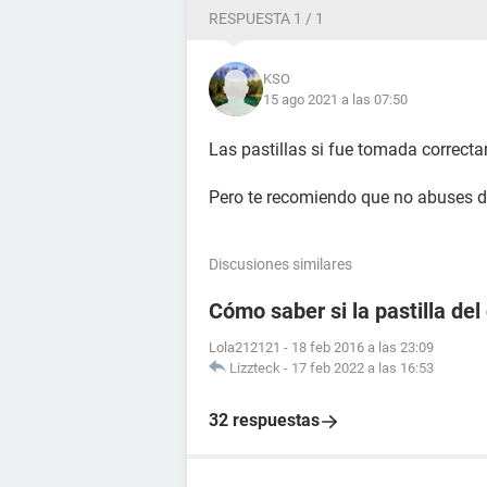
RESPUESTA 1 / 1
KSO
15 ago 2021 a las 07:50
Las pastillas si fue tomada correct
Pero te recomiendo que no abuses de 
Discusiones similares
Cómo saber si la pastilla del
Lola212121
-
18 feb 2016 a las 23:09
Lizzteck
-
17 feb 2022 a las 16:53
32 respuestas