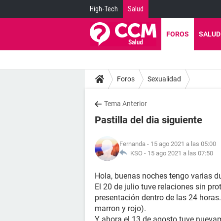
High-Tech
Salud
FOROS
SALUD
Foros
Sexualidad
Tema Anterior
Pastilla del dia siguiente
Fernanda
- 15 ago 2021 a las 05:00
KSO -
15 ago 2021 a las 07:50
Hola, buenas noches tengo varias dud
El 20 de julio tuve relaciones sin pr
presentación dentro de las 24 horas
marron y rojo).
Y ahora el 13 de agosto tuve nuevam