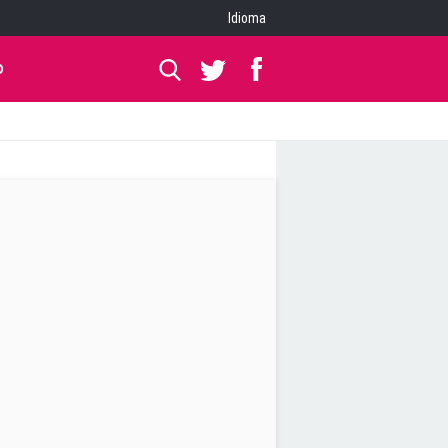
Idioma
O