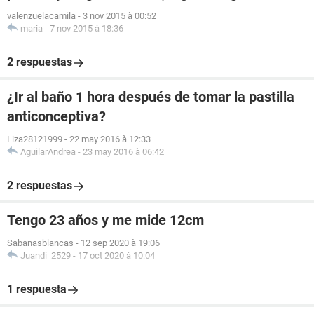
valenzuelacamila
-
3 nov 2015 à 00:52
maria
-
7 nov 2015 à 18:36
2 respuestas
¿Ir al baño 1 hora después de tomar la pastilla
anticonceptiva?
Liza28121999
-
22 may 2016 à 12:33
AguilarAndrea
-
23 may 2016 à 06:42
2 respuestas
Tengo 23 años y me mide 12cm
Sabanasblancas
-
12 sep 2020 à 19:06
Juandi_2529
-
17 oct 2020 à 10:04
1 respuesta