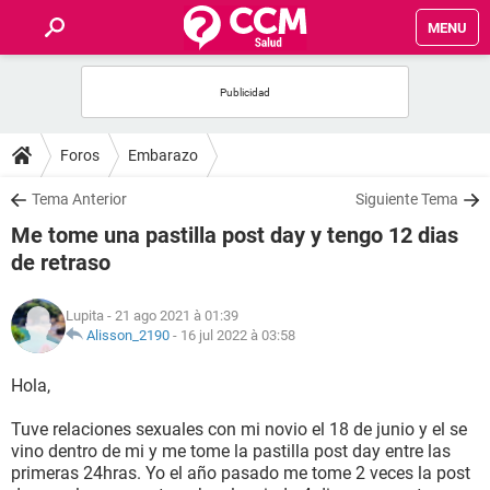
MENU
INICIO
FORUMS
Foros
Embarazo
SALUD
Tema Anterior
Siguiente Tema
Me tome una pastilla post day y tengo 12 dias
FAMILIA
de retraso
NUTRICIÓN
Lupita
- 21 ago 2021 à 01:39
Alisson_2190
-
16 jul 2022 à 03:58
BIENESTAR
Hola,
SEXUALIDAD
Tuve relaciones sexuales con mi novio el 18 de junio y el se
vino dentro de mi y me tome la pastilla post day entre las
primeras 24hras. Yo el año pasado me tome 2 veces la post
GLOSARIO