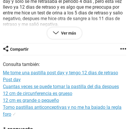
day y solo se me retrasaba el periodo 4 dias , pero esta vez
llevo ya 12 dias de retraso y es algo que me preocupa por
entre me hice un test de orina a los 5 dias de retraso y salio
negativo, despues me hice otra de sangre a los 11 dias de
retraso y me salió negativa.
Ver más
En verdad me preocupa porque nunca la regla se me atrasa
tanto ya que soy regular. Porfa me pueden ayudar.
Compartir
Consulta también:
Me tome una pastilla post day y tengo 12 dias de retraso
Post day
Cuantas veces se puede tomar la pastilla del dia despues
12 cm de circunferencia es grueso
12 cm es grande o pequeño
Tomo pastillas anticonceptivas y no me ha bajado la regla
foro
✓