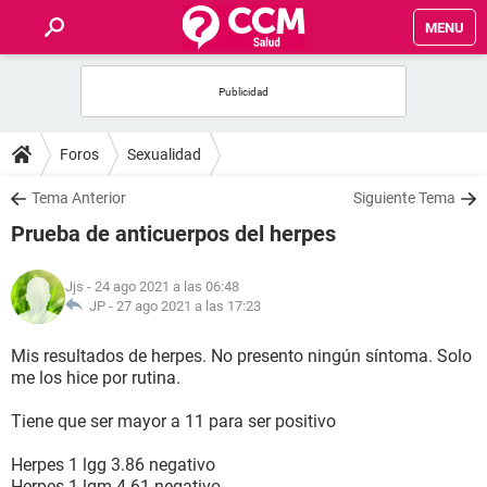
MENU
INICIO
FOROS
Foros
Sexualidad
SALUD
Tema Anterior
Siguiente Tema
Prueba de anticuerpos del herpes
FAMILIA
Jjs
- 24 ago 2021 a las 06:48
NUTRICIÓN
JP -
27 ago 2021 a las 17:23
Mis resultados de herpes. No presento ningún síntoma. Solo
BIENESTAR
me los hice por rutina.
SEXUALIDAD
Tiene que ser mayor a 11 para ser positivo
Herpes 1 lgg 3.86 negativo
GLOSARIO
Herpes 1 lgm 4.61 negativo