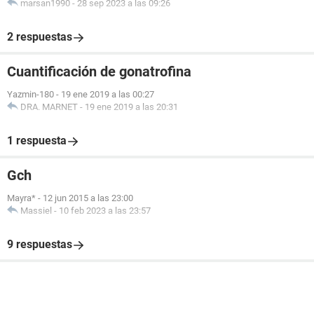
marsan1990
-
28 sep 2023 a las 09:26
2 respuestas
Cuantificación de gonatrofina
Yazmin-180
-
19 ene 2019 a las 00:27
DRA. MARNET
-
19 ene 2019 a las 20:31
1 respuesta
Gch
Mayra*
-
12 jun 2015 a las 23:00
Massiel
-
10 feb 2023 a las 23:57
9 respuestas