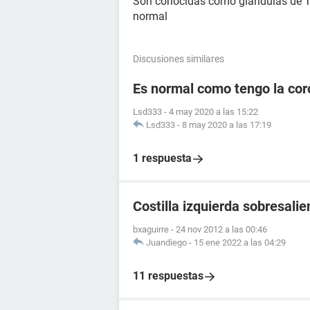
Son conocidas como glándulas de T
normal
Discusiones similares
Es normal como tengo la cor
Lsd333
-
4 may 2020 a las 15:22
Lsd333
-
8 may 2020 a las 17:19
1 respuesta
Costilla izquierda sobresalie
bxaguirre
-
24 nov 2012 a las 00:46
Juandiego
-
15 ene 2022 a las 04:29
11 respuestas