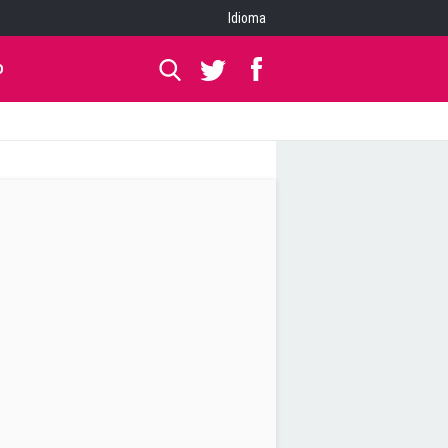
Idioma
O