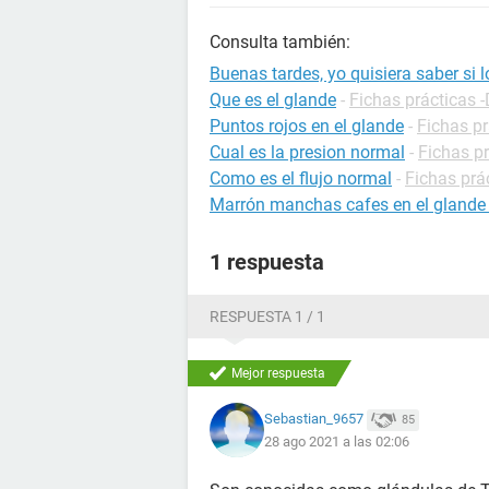
Consulta también:
Buenas tardes, yo quisiera saber si 
Que es el glande
-
Fichas prácticas -
Puntos rojos en el glande
-
Fichas pr
Cual es la presion normal
-
Fichas pr
Como es el flujo normal
-
Fichas prá
Marrón manchas cafes en el glande
1 respuesta
RESPUESTA 1 / 1
Mejor respuesta
Sebastian_9657
85
28 ago 2021 a las 02:06