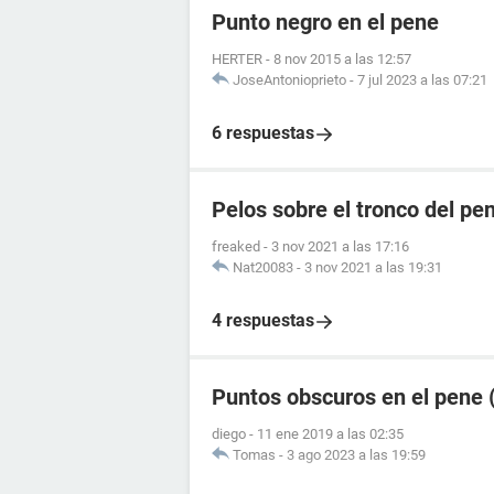
Punto negro en el pene
HERTER
-
8 nov 2015 a las 12:57
JoseAntonioprieto
-
7 jul 2023 a las 07:21
6 respuestas
Pelos sobre el tronco del pe
freaked
-
3 nov 2021 a las 17:16
Nat20083
-
3 nov 2021 a las 19:31
4 respuestas
Puntos obscuros en el pene (
diego
-
11 ene 2019 a las 02:35
Tomas
-
3 ago 2023 a las 19:59