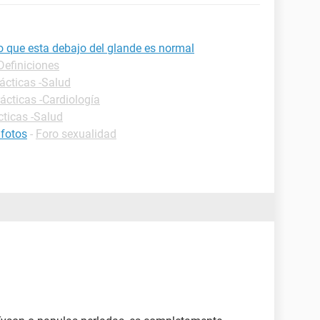
lo que esta debajo del glande es normal
Definiciones
ácticas -Salud
ácticas -Cardiología
cticas -Salud
 fotos
-
Foro sexualidad