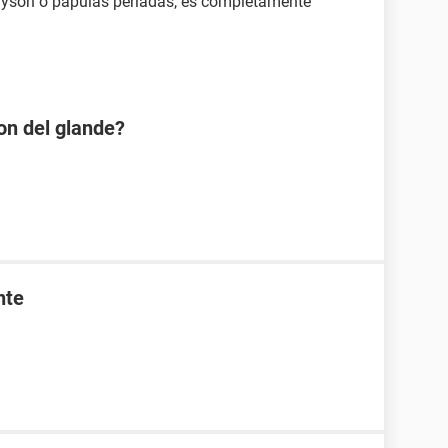
yson o papulas perladas, es completamente
on del glande?
nte