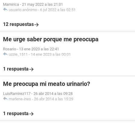
Mamirica
-
21 may 2022 a las 21:01
usuario anónimo
-
6 jul 2022 a las 02:51
12 respuestas
Me urge saber porque me preocupa
Rosario
-
13 ene 2023 a las 22:41
uzzie_1511
-
14 ene 2023 a las 00:01
1 respuesta
Me preocupa mi meato urinario?
LuisRamirez117
-
26 abr 2014 a las 09:28
marlene-ines
-
26 abr 2014 a las 15:29
1 respuesta