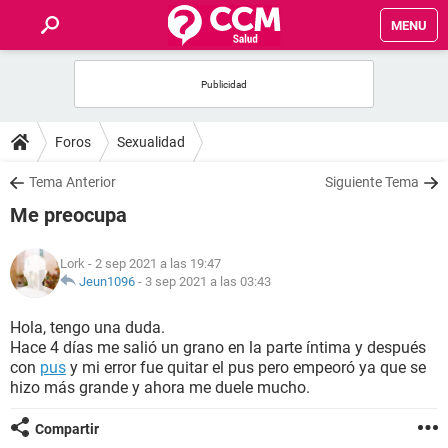
MENU
INICIO
FOROS
Foros
Sexualidad
SALUD
Tema Anterior
Siguiente Tema
Me preocupa
FAMILIA
Lork
- 2 sep 2021 a las 19:47
NUTRICIÓN
Jeun1096
-
3 sep 2021 a las 03:43
Hola, tengo una duda.
BIENESTAR
Hace 4 días me salió un grano en la parte íntima y después
con
pus
y mi error fue quitar el pus pero empeoró ya que se
SEXUALIDAD
hizo más grande y ahora me duele mucho.
Compartir
GLOSARIO