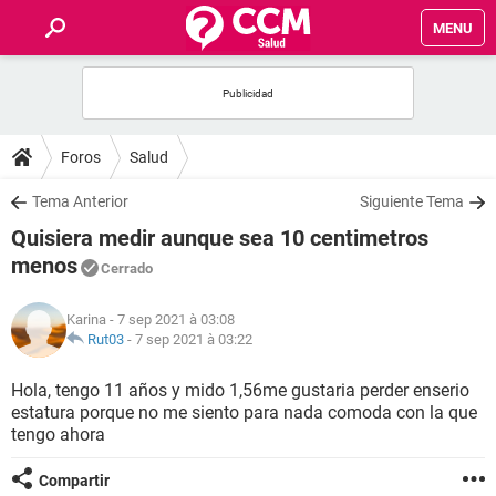
MENU
INICIO
FORUMS
Foros
Salud
SALUD
Tema Anterior
Siguiente Tema
Quisiera medir aunque sea 10 centimetros
FAMILIA
menos
Cerrado
NUTRICIÓN
Karina
- 7 sep 2021 à 03:08
Rut03
-
7 sep 2021 à 03:22
BIENESTAR
Hola, tengo 11 años y mido 1,56me gustaria perder enserio
estatura porque no me siento para nada comoda con la que
SEXUALIDAD
tengo ahora
GLOSARIO
Compartir