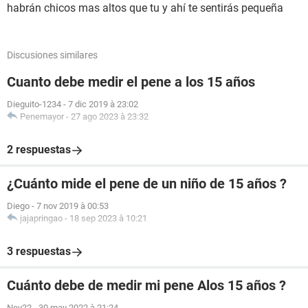
habrán chicos mas altos que tu y ahí te sentirás pequeña
Discusiones similares
Cuanto debe medir el pene a los 15 años
Dieguito-1234
-
7 dic 2019 à 23:02
Penemayor
-
27 ago 2023 à 23:32
2 respuestas
¿Cuánto mide el pene de un niño de 15 años ?
Diego
-
7 nov 2019 à 00:53
jajapringao
-
18 sep 2023 à 10:21
3 respuestas
Cuánto debe de medir mi pene Alos 15 años ?
Nev22
-
30 may 2022 à 21:24