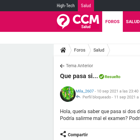
High-Tech
Salud
FOROS
SALUD
Foros
Salud
Tema Anterior
Que pasa si...
Resuelto
Mila_2607
- 10 sep 2021 a las 23:40
Perfil bloqueado -
11 sep 2021 a 
Hola, quería saber que pasa si dos d
Podría salirme mal el examen? Podrí
Compartir