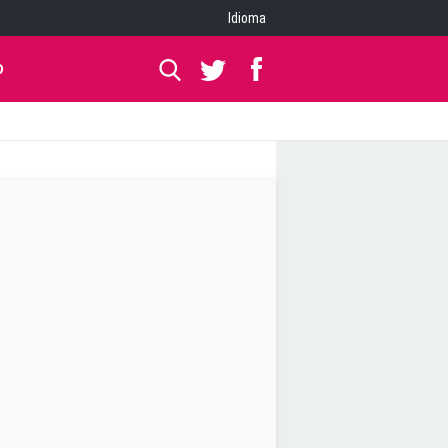
Idioma
O