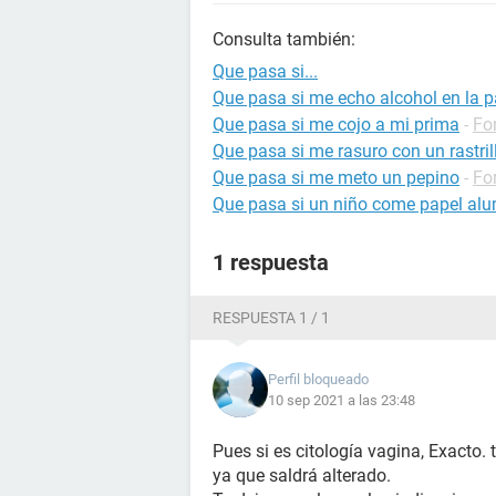
Consulta también:
Que pasa si...
Que pasa si me echo alcohol en la 
Que pasa si me cojo a mi prima
-
Fo
Que pasa si me rasuro con un rastri
Que pasa si me meto un pepino
-
Fo
Que pasa si un niño come papel alu
1 respuesta
RESPUESTA 1 / 1
Perfil bloqueado
10 sep 2021 a las 23:48
Pues si es citología vagina, Exacto. 
ya que saldrá alterado.