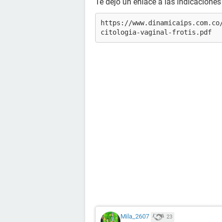
Te dejo un enlace a las indicacione
https://www.dinamicaips.com.co
citologia-vaginal-frotis.pdf
Mila_2607
23