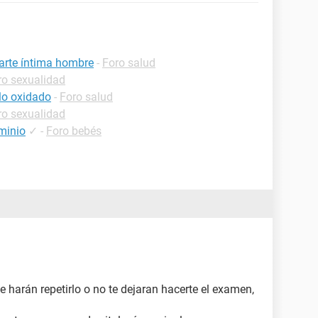
parte íntima hombre
-
Foro salud
ro sexualidad
llo oxidado
-
Foro salud
ro sexualidad
minio
✓
-
Foro bebés
te harán repetirlo o no te dejaran hacerte el examen,