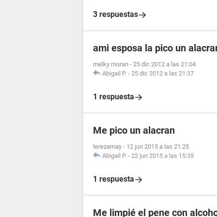
3 respuestas
ami esposa la pico un alacr
melky moran
-
25 dic 2012 a las 21:04
Abigail P.
-
25 dic 2012 a las 21:37
1 respuesta
Me pico un alacran
terezamay
-
12 jun 2015 a las 21:25
Abigail P.
-
22 jun 2015 a las 15:35
1 respuesta
Me limpié el pene con alcoho