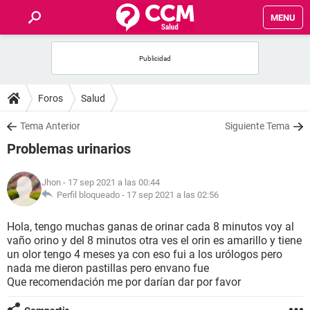
MENU
INICIO
FOROS
Foros
Salud
SALUD
Tema Anterior
Siguiente Tema
Problemas urinarios
FAMILIA
Jhon
- 17 sep 2021 a las 00:44
NUTRICIÓN
Perfil bloqueado -
17 sep 2021 a las 02:56
Hola, tengo muchas ganas de orinar cada 8 minutos voy al
BIENESTAR
vaño orino y del 8 minutos otra ves el orin es amarillo y tiene
un olor tengo 4 meses ya con eso fui a los urólogos pero
SEXUALIDAD
nada me dieron pastillas pero envano fue
Que recomendación me por darían dar por favor
GLOSARIO