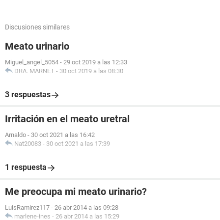
Discusiones similares
Meato urinario
Miguel_angel_5054
-
29 oct 2019 a las 12:33
DRA. MARNET
-
30 oct 2019 a las 08:30
3 respuestas
Irritación en el meato uretral
Arnaldo
-
30 oct 2021 a las 16:42
Nat20083
-
30 oct 2021 a las 17:39
1 respuesta
Me preocupa mi meato urinario?
LuisRamirez117
-
26 abr 2014 a las 09:28
marlene-ines
-
26 abr 2014 a las 15:29