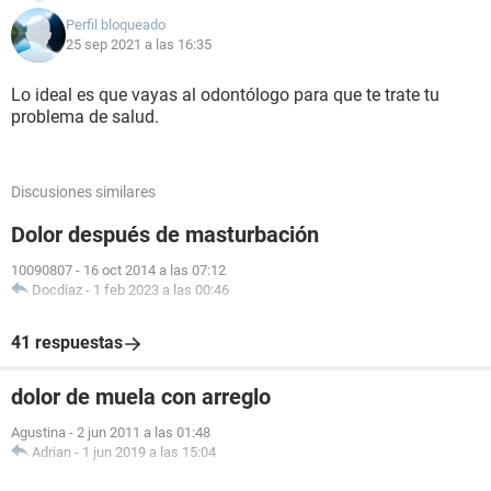
Perfil bloqueado
25 sep 2021 a las 16:35
Lo ideal es que vayas al odontólogo para que te trate tu
problema de salud.
Discusiones similares
Dolor después de masturbación
10090807
-
16 oct 2014 a las 07:12
Docdiaz
-
1 feb 2023 a las 00:46
41 respuestas
dolor de muela con arreglo
Agustina
-
2 jun 2011 a las 01:48
Adrian
-
1 jun 2019 a las 15:04