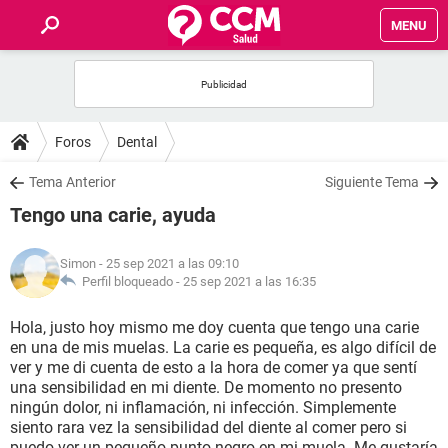
MENU
INICIO
FOROS
Foros
Dental
SALUD
Tema Anterior
Siguiente Tema
Tengo una carie, ayuda
FAMILIA
Simon
- 25 sep 2021 a las 09:10
NUTRICIÓN
Perfil bloqueado -
25 sep 2021 a las 16:35
Hola, justo hoy mismo me doy cuenta que tengo una carie
BIENESTAR
en una de mis muelas. La carie es pequeña, es algo difícil de
ver y me di cuenta de esto a la hora de comer ya que sentí
SEXUALIDAD
una sensibilidad en mi diente. De momento no presento
ningún dolor, ni inflamación, ni infección. Simplemente
siento rara vez la sensibilidad del diente al comer pero si
GLOSARIO
puedo ver un pequeño punto negro en mi muela. Me gustaría