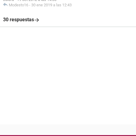
Modesto16
-
30 ene 2019 a las 12:43
30 respuestas