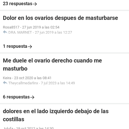
23 respuestas
Dolor en los ovarios despues de masturbarse
Rosa8517
-
27 jun 2019 a las 02:54
DRA. MARNET
-
27 jun 2019 a las 12:27
1 respuesta
Me duele el ovario derecho cuando me
masturbo
Keira
-
23 oct 2020 a las 08:41
Theycallmedarlinx
-
7 jul 2023 a las 14:49
6 respuestas
dolores en el lado izquierdo debajo de las
costillas
Julufa
-
19 oct 2012 a las 14:30