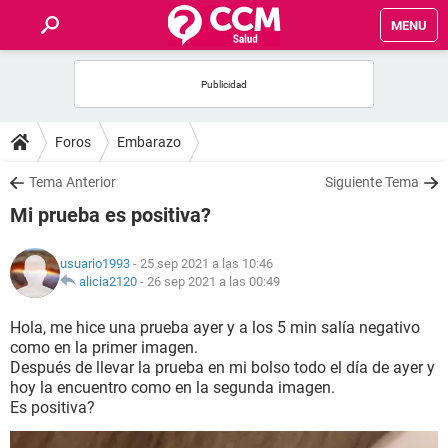
MENU
INICIO
FOROS
Foros
Embarazo
SALUD
Tema Anterior
Siguiente Tema
Mi prueba es positiva?
FAMILIA
usuario1993
- 25 sep 2021 a las 10:46
NUTRICIÓN
alicia2120
-
26 sep 2021 a las 00:49
Hola, me hice una prueba ayer y a los 5 min salía negativo
BIENESTAR
como en la primer imagen.
Después de llevar la prueba en mi bolso todo el día de ayer y
SEXUALIDAD
hoy la encuentro como en la segunda imagen.
Es positiva?
GLOSARIO