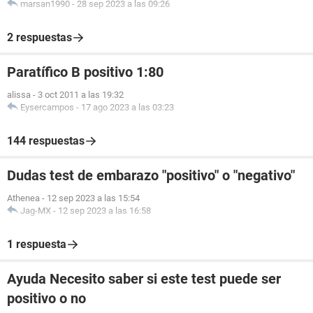
marsan1990
-
28 sep 2023 a las 09:26
2 respuestas
Paratífico B positivo 1:80
alissa
-
3 oct 2011 a las 19:32
Eysercampos
-
17 ago 2023 a las 03:23
144 respuestas
Dudas test de embarazo "positivo" o "negativo"
Athenea
-
12 sep 2023 a las 15:54
Jag-MX
-
12 sep 2023 a las 16:58
1 respuesta
Ayuda Necesito saber si este test puede ser
positivo o no