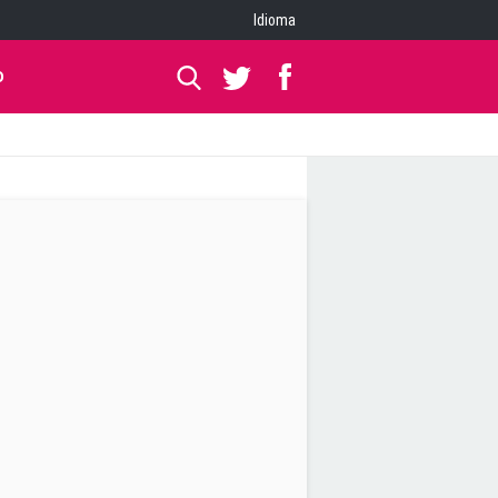
Idioma
O