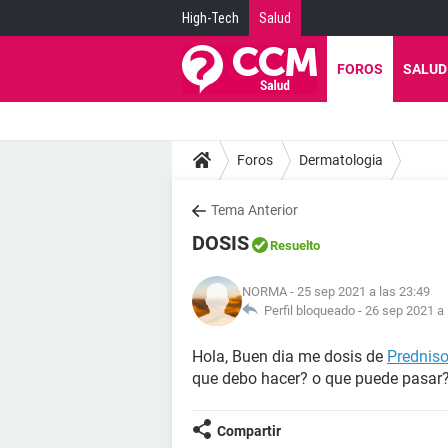
High-Tech
Salud
FOROS
SALUD
Foros
Dermatologia
Tema Anterior
DOSIS
Resuelto
NORMA
- 25 sep 2021 a las 23:49
Perfil bloqueado -
26 sep 2021 a 
Hola, Buen dia me dosis de
Prednis
que debo hacer? o que puede pasar
Compartir