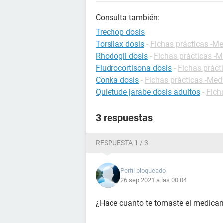
Consulta también:
Trechop dosis
Torsilax dosis
-
Fichas prácticas -M
Rhodogil dosis
-
Fichas prácticas -
Fludrocortisona dosis
-
Fichas prác
Conka dosis
-
Fichas prácticas -Me
Quietude jarabe dosis adultos
-
Fich
3 respuestas
RESPUESTA 1 / 3
Perfil bloqueado
26 sep 2021 a las 00:04
¿Hace cuanto te tomaste el medica