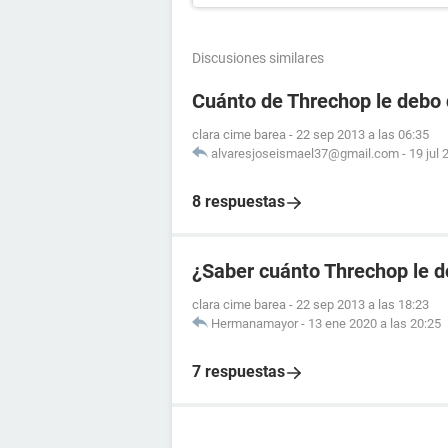
Discusiones similares
Cuánto de Threchop le debo 
clara cime barea
-
22 sep 2013 a las 06:35
alvaresjoseismael37@gmail.com
-
19 jul 
8 respuestas
¿Saber cuánto Threchop le d
clara cime barea
-
22 sep 2013 a las 18:23
Hermanamayor
-
13 ene 2020 a las 20:25
7 respuestas