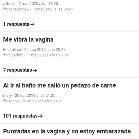
alikoo_
-
7 mar 2023 a las 18:20
Ignacio929
-
10 mar 2023 a las 06:47
1 respuesta
Me vibra la vagina
ErickaOca
-
24 sep 2017 a las 23:47
Scarlett
-
17 may 2023 a las 15:03
7 respuestas
Al ir al baño me salió un pedazo de carne
mary
-
20 oct 2011 a las 21:35
Many
-
25 ene 2023 a las 14:01
101 respuestas
Punzadas en la vagina y no estoy embarazada