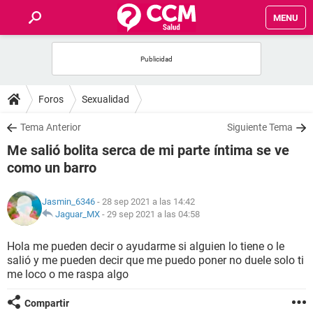
MENU
INICIO
FOROS
Foros
Sexualidad
SALUD
Tema Anterior
Siguiente Tema
Me salió bolita serca de mi parte íntima se ve
FAMILIA
como un barro
NUTRICIÓN
Jasmin_6346
- 28 sep 2021 a las 14:42
Jaguar_MX
-
29 sep 2021 a las 04:58
BIENESTAR
Hola me pueden decir o ayudarme si alguien lo tiene o le
salió y me pueden decir que me puedo poner no duele solo ti
SEXUALIDAD
me loco o me raspa algo
GLOSARIO
Compartir