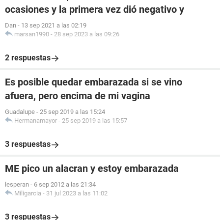
ocasiones y la primera vez dió negativo y
Dan
-
13 sep 2021 a las 02:19
marsan1990
-
28 sep 2023 a las 09:26
2 respuestas
Es posible quedar embarazada si se vino
afuera, pero encima de mi vagina
Guadalupe
-
25 sep 2019 a las 15:24
Hermanamayor
-
25 sep 2019 a las 15:57
3 respuestas
ME pico un alacran y estoy embarazada
lesperan
-
6 sep 2012 a las 21:34
Miligarcia
-
31 jul 2023 a las 11:02
3 respuestas