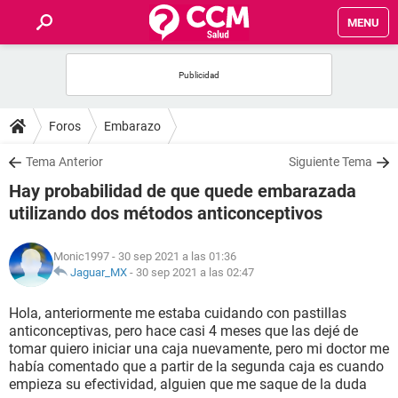
MENU
INICIO
FOROS
Foros
Embarazo
SALUD
Tema Anterior
Siguiente Tema
Hay probabilidad de que quede embarazada
FAMILIA
utilizando dos métodos anticonceptivos
NUTRICIÓN
Monic1997
- 30 sep 2021 a las 01:36
Jaguar_MX
-
30 sep 2021 a las 02:47
BIENESTAR
Hola, anteriormente me estaba cuidando con pastillas
anticonceptivas, pero hace casi 4 meses que las dejé de
SEXUALIDAD
tomar quiero iniciar una caja nuevamente, pero mi doctor me
había comentado que a partir de la segunda caja es cuando
empieza su efectividad, alguien que me saque de la duda
GLOSARIO