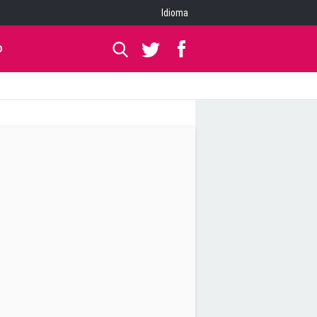
Idioma
O