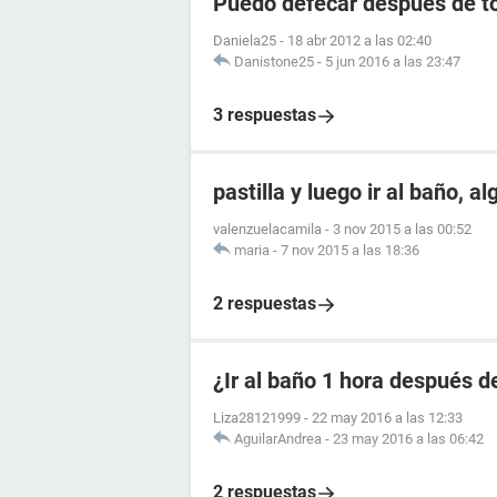
Puedo defecar despues de to
Daniela25
-
18 abr 2012 a las 02:40
Danistone25
-
5 jun 2016 a las 23:47
3 respuestas
pastilla y luego ir al baño, a
valenzuelacamila
-
3 nov 2015 a las 00:52
maria
-
7 nov 2015 a las 18:36
2 respuestas
¿Ir al baño 1 hora después de
Liza28121999
-
22 may 2016 a las 12:33
AguilarAndrea
-
23 may 2016 a las 06:42
2 respuestas