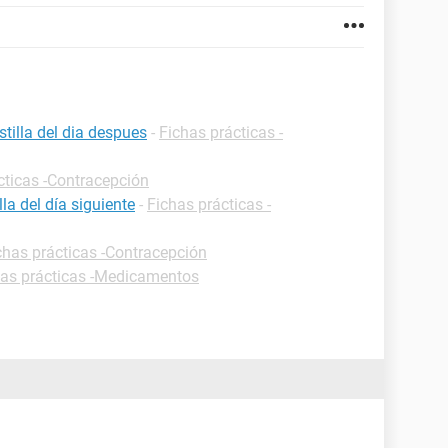
tilla del dia despues
-
Fichas prácticas -
cticas -Contracepción
a del día siguiente
-
Fichas prácticas -
chas prácticas -Contracepción
has prácticas -Medicamentos