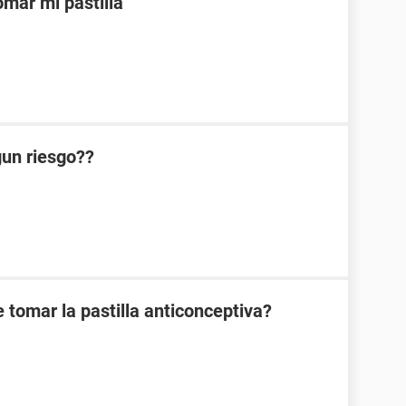
mar mi pastilla
lgun riesgo??
 tomar la pastilla anticonceptiva?