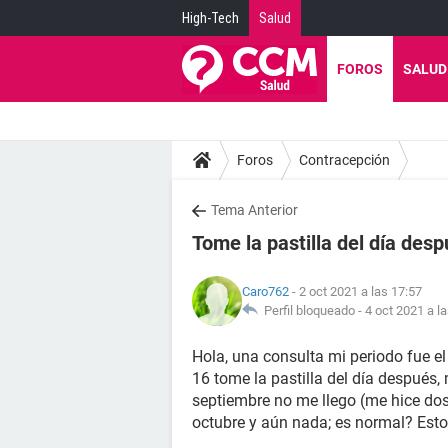
High-Tech
Salud
FOROS
SALUD
Foros
Contracepción
Tema Anterior
Tome la pastilla del día des
Caro762
- 2 oct 2021 a las 17:57
Perfil bloqueado -
4 oct 2021 a l
Hola, una consulta mi periodo fue el 
16 tome la pastilla del día después, 
septiembre no me llego (me hice dos
octubre y aún nada; es normal? Est