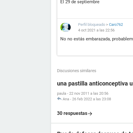
El 29 de septiembre
Perfil bloqueado
>
Caro762
4 oct 2021 a las 22:56
No no estás embarazada, probableme
Discusiones similares
una pastilla anticonceptiva 
paula
-
22 nov 2011 a las 20:56
Ana
-
26 feb 2022 a las 23:08
30 respuestas