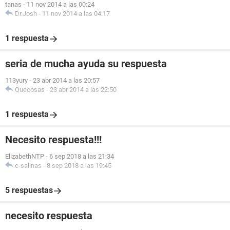
tanas
-
11 nov 2014 a las 00:24
Dr.Josh
-
11 nov 2014 a las 04:17
1 respuesta
seria de mucha ayuda su respuesta
113yury
-
23 abr 2014 a las 20:57
Quecosas
-
23 abr 2014 a las 22:50
1 respuesta
Necesito respuesta!!!
ElizabethNTP
-
6 sep 2018 a las 21:34
c-salinas
-
8 sep 2018 a las 19:45
5 respuestas
necesito respuesta