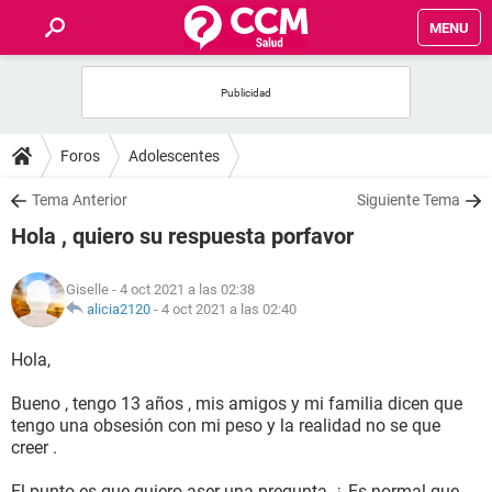
MENU
INICIO
FOROS
Foros
Adolescentes
SALUD
Tema Anterior
Siguiente Tema
Hola , quiero su respuesta porfavor
FAMILIA
Giselle
- 4 oct 2021 a las 02:38
NUTRICIÓN
alicia2120
-
4 oct 2021 a las 02:40
Hola,
BIENESTAR
Bueno , tengo 13 años , mis amigos y mi familia dicen que
SEXUALIDAD
tengo una obsesión con mi peso y la realidad no se que
creer .
GLOSARIO
El punto es que quiero aser una pregunta, ¿ Es normal que