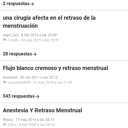
2 respuestas
una cirugía afecta en el retraso de la
menstruación
mani_luci
-
8 feb 2013 a las 20:40
Liseth
-
30 ene 2023 a las 20:31
28 respuestas
Flujo blanco cremoso y retraso menstrual
Anonimo
-
26 nov 2011 a las 22:12
anonimo0026
-
31 may 2019 a las 21:49
543 respuestas
Anestesia Y Retraso Menstrual
Rosxz
-
13 may 2014 a las 04:14
Erika
-
8 feb 2020 a las 16:16