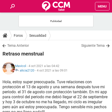
MENU
INICIO
FOROS
Foros
Sexualidad
SALUD
Tema Anterior
Siguiente Tema
Retraso menstrual
FAMILIA
Mavicol
- 4 oct 2021 a las 04:42
NUTRICIÓN
alicia2120
-
4 oct 2021 a las 09:01
Hola, estoy super preocupada. Tuve relaciones con
BIENESTAR
protección el 13 de agosto y una semana después tuve mi
período. el 31 de agosto con protección también. En mi app
SEXUALIDAD
para control del periodo me debió llegar el 22 de septiembre
y hoy 3 de octubre no me ha llegado, mi ciclo es irregular
pero aún así estoy preocupada. Tengo sensible mis pechos
GLOSARIO
pero no me llega nada!!!