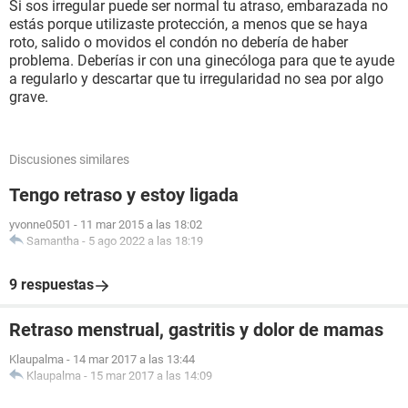
Si sos irregular puede ser normal tu atraso, embarazada no
estás porque utilizaste protección, a menos que se haya
roto, salido o movidos el condón no debería de haber
problema. Deberías ir con una ginecóloga para que te ayude
a regularlo y descartar que tu irregularidad no sea por algo
grave.
Discusiones similares
Tengo retraso y estoy ligada
yvonne0501
-
11 mar 2015 a las 18:02
Samantha
-
5 ago 2022 a las 18:19
9 respuestas
Retraso menstrual, gastritis y dolor de mamas
Klaupalma
-
14 mar 2017 a las 13:44
Klaupalma
-
15 mar 2017 a las 14:09