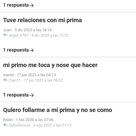
1 respuesta
Tuve relaciones con mi prima
Juan
-
5 dic 2022 a las 18:14
angel_6787
-
8 dic 2022 a las 12:57
1 respuesta
mi primo me toca y nose que hacer
mariel
-
17 jun 2023 a las 04:13
Cian11
-
17 jun 2023 a las 06:02
1 respuesta
Quiero follarme a mi prima y no se como
Robin
-
1 feb 2020 a las 07:06
SabioSexual
-
9 ago 2020 a las 01:13