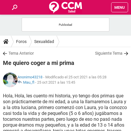
MENU
INICIO
FOROS
Foros
Sexualidad
SALUD
Tema Anterior
Siguiente Tema
Me quiero coger a mi prima
FAMILIA
Anonimo43218
- Modificado el 25 oct 2021 a las 05:28
NUTRICIÓN
Mau_fl
-
25 oct 2021 a las 15:45
Hola, Hola, les cuento mi historia, yo tengo dos primas que
BIENESTAR
son prácticamente de mi edad, a una la llamaremos Laura y
a la otra luciana, primero comenzó con Laura, yo la conozco
SEXUALIDAD
casi toda la vida y de pequeños (5 o 6 años) jugábamos a
tocarnos nuestras partes, pero luego de eso no pasó nada
porque éramos muy pequeños, y a la edad de 13 o 14 años
GLOSARIO
empezó a desarrollarse, tenía unas tetas enormes, trasero