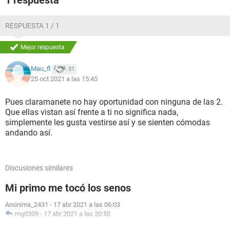
1 respuesta
a mi casa a quedarse a dormir y cuando despertó se puso
unos shorts super cortos que se le marcaba la vagina y culo
y haci estuvo en mi cuarto escuchando música y hablando
RESPUESTA 1 / 1
de la vida, algunas veces se me escapaban los ojos por ver
semejante cuerpo y ¿quiero saber que le puedo decir para
Mejor respuesta
que tenga ganar de que pase algo? Porque cada vez que la
veo no puedo dejar de pensar en eso y aparte que algunas
Mau_fl
31
veces me habla de manera caliente
25 oct 2021 a las 15:45
Pues claramanete no hay oportunidad con ninguna de las 2.
Que ellas vistan así frente a ti no significa nada,
simplemente les gusta vestirse así y se sienten cómodas
andando así.
Discusiones similares
Mi primo me tocó los senos
Anonima_2431
-
17 abr 2021 a las 06:03
mg0309
-
17 abr 2021 a las 20:50