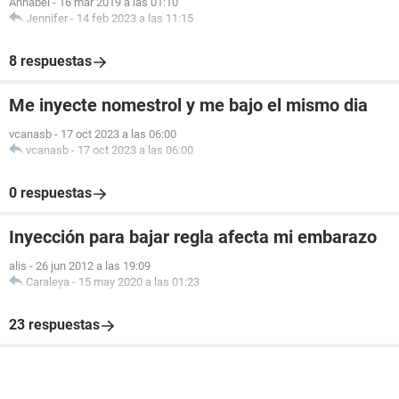
Annabel
-
16 mar 2019 a las 01:10
Jennifer
-
14 feb 2023 a las 11:15
8 respuestas
Me inyecte nomestrol y me bajo el mismo dia
vcanasb
-
17 oct 2023 a las 06:00
vcanasb
-
17 oct 2023 a las 06:00
0 respuestas
Inyección para bajar regla afecta mi embarazo
alis
-
26 jun 2012 a las 19:09
Caraleya
-
15 may 2020 a las 01:23
23 respuestas