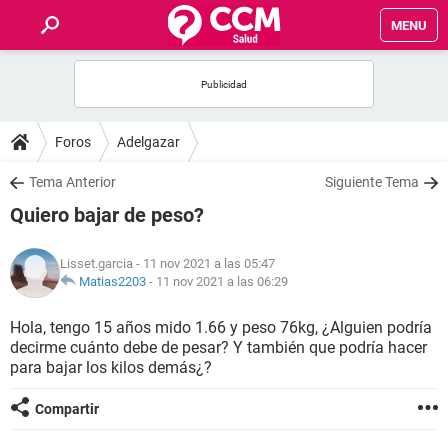
MENU
INICIO
FOROS
Foros
Adelgazar
SALUD
Tema Anterior
Siguiente Tema
Quiero bajar de peso?
FAMILIA
Lisset.garcia
- 11 nov 2021 a las 05:47
NUTRICIÓN
Matias2203
-
11 nov 2021 a las 06:29
Hola, tengo 15 años mido 1.66 y peso 76kg, ¿Alguien podría
BIENESTAR
decirme cuánto debe de pesar? Y también que podría hacer
para bajar los kilos demás¿?
SEXUALIDAD
Compartir
GLOSARIO