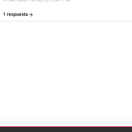
Mar_nuevo
-
18 may 2021 a las 17:04
1 respuesta