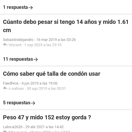
1 respuesta
Cúanto debo pesar si tengo 14 años y mido 1.61
cm
SebastinAlejandro
-
16 mar 2019 a las 03:26
Vincent
-
1 sep 2023 a las 23:19
11 respuestas
Cómo saber qué talla de condón usar
Faedhros
-
4 jun 2019 a las 19:06
c-salinas
-
30 ago 2019 a las 00:01
5 respuestas
Peso 47 y mido 152 estoy gorda ?
Laloca2626
-
29 abr 2021 a las 14:42