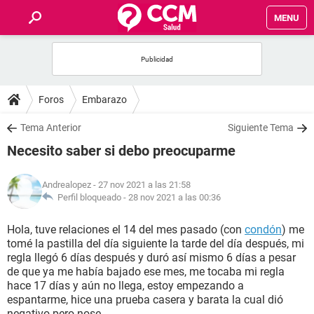
MENU
INICIO
FOROS
Foros
Embarazo
SALUD
Tema Anterior
Siguiente Tema
Necesito saber si debo preocuparme
FAMILIA
Andrealopez
- 27 nov 2021 a las 21:58
NUTRICIÓN
Perfil bloqueado -
28 nov 2021 a las 00:36
Hola, tuve relaciones el 14 del mes pasado (con
condón
) me
BIENESTAR
tomé la pastilla del día siguiente la tarde del día después, mi
regla llegó 6 días después y duró así mismo 6 días a pesar
SEXUALIDAD
de que ya me había bajado ese mes, me tocaba mi regla
hace 17 días y aún no llega, estoy empezando a
espantarme, hice una prueba casera y barata la cual dió
GLOSARIO
negativo pero nose...