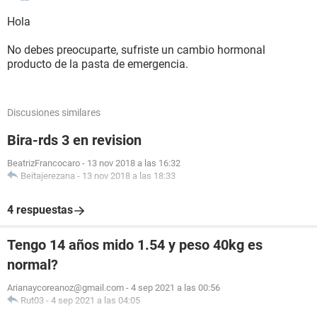
Hola
No debes preocuparte, sufriste un cambio hormonal
producto de la pasta de emergencia.
Discusiones similares
Bira-rds 3 en revision
BeatrizFrancocaro
-
13 nov 2018 a las 16:32
Beitajerezana
-
13 nov 2018 a las 18:33
4 respuestas
Tengo 14 años mido 1.54 y peso 40kg es
normal?
Arianaycoreanoz@gmail.com
-
4 sep 2021 a las 00:56
Rut03
-
4 sep 2021 a las 04:05