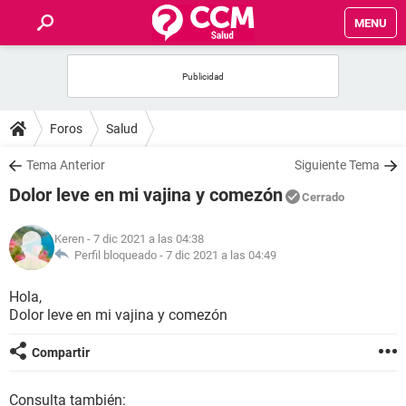
MENU
INICIO
FOROS
Foros
Salud
SALUD
Tema Anterior
Siguiente Tema
Dolor leve en mi vajina y comezón
Cerrado
FAMILIA
Keren
- 7 dic 2021 a las 04:38
NUTRICIÓN
Perfil bloqueado -
7 dic 2021 a las 04:49
Hola,
BIENESTAR
Dolor leve en mi vajina y comezón
SEXUALIDAD
Compartir
GLOSARIO
Consulta también: