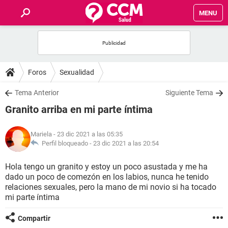
MENU
INICIO
FOROS
Foros
Sexualidad
SALUD
Tema Anterior
Siguiente Tema
Granito arriba en mi parte íntima
FAMILIA
Mariela
- 23 dic 2021 a las 05:35
NUTRICIÓN
Perfil bloqueado -
23 dic 2021 a las 20:54
Hola tengo un granito y estoy un poco asustada y me ha
BIENESTAR
dado un poco de comezón en los labios, nunca he tenido
relaciones sexuales, pero la mano de mi novio si ha tocado
SEXUALIDAD
mi parte íntima
Compartir
GLOSARIO