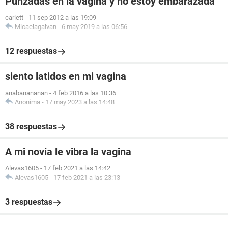
Punzadas en la vagina y no estoy embarazada
carlett
-
11 sep 2012 a las 19:09
Micaelagalvan
-
6 may 2019 a las 06:56
12 respuestas
siento latidos en mi vagina
anabanananan
-
4 feb 2016 a las 10:36
Anonima
-
17 may 2023 a las 14:48
38 respuestas
A mi novia le vibra la vagina
Alevas1605
-
17 feb 2021 a las 14:42
Alevas1605
-
17 feb 2021 a las 23:13
3 respuestas