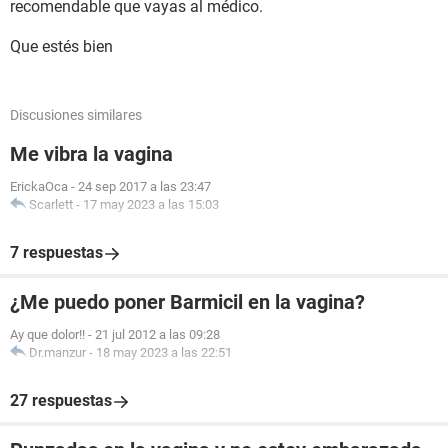
recomendable que vayas al médico.
Que estés bien
Discusiones similares
Me vibra la vagina
ErickaOca
-
24 sep 2017 a las 23:47
Scarlett
-
17 may 2023 a las 15:03
7 respuestas
¿Me puedo poner Barmicil en la vagina?
Ay que dolor!!
-
21 jul 2012 a las 09:28
Dr.manzur
-
18 may 2023 a las 22:51
27 respuestas