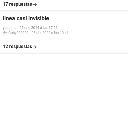
17 respuestas
linea casi invisible
yessirita
-
25 ene 2014 a las 17:26
Gaby280292
-
25 abr 2022 a las 10:41
12 respuestas