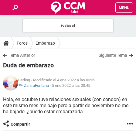
MENU
INICIO
FOROS
Foros
Embarazo
SALUD
Tema Anterior
Siguiente Tema
Duda de embarazo
FAMILIA
Berling
- Modificado el 4 ene 2022 a las 03:39
NUTRICIÓN
ZahiraFontana
-
5 ene 2022 a las 00:45
Hola, en octubre tuve relaciones sexuales (con condon) en
BIENESTAR
este mismo mes me bajo pero a partir de noviembre no me
ha bajado. ¿puedo estar embarazada
SEXUALIDAD
Compartir
GLOSARIO