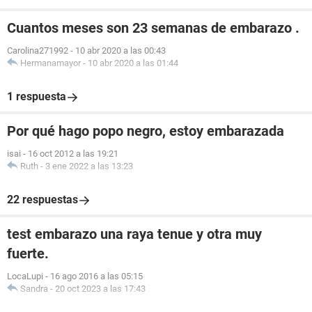
Cuantos meses son 23 semanas de embarazo .
Carolina271992
-
10 abr 2020 a las 00:43
Hermanamayor
-
10 abr 2020 a las 01:44
1 respuesta
Por qué hago popo negro, estoy embarazada
isai
-
16 oct 2012 a las 19:21
Ruth
-
3 ene 2022 a las 13:23
22 respuestas
test embarazo una raya tenue y otra muy
fuerte.
LocaLupi
-
16 ago 2016 a las 05:15
Sandra
-
20 oct 2023 a las 17:43