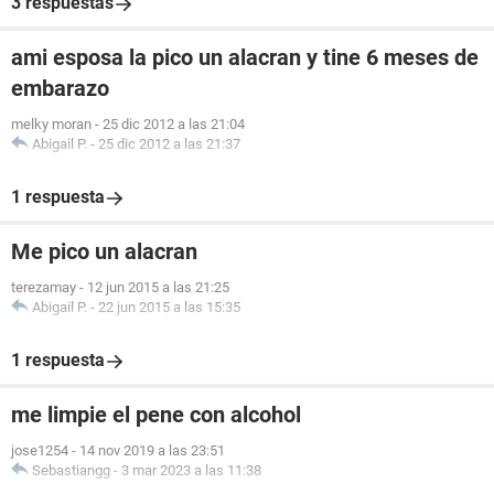
3 respuestas
ami esposa la pico un alacran y tine 6 meses de
embarazo
melky moran
-
25 dic 2012 a las 21:04
Abigail P.
-
25 dic 2012 a las 21:37
1 respuesta
Me pico un alacran
terezamay
-
12 jun 2015 a las 21:25
Abigail P.
-
22 jun 2015 a las 15:35
1 respuesta
me limpie el pene con alcohol
jose1254
-
14 nov 2019 a las 23:51
Sebastiangg
-
3 mar 2023 a las 11:38