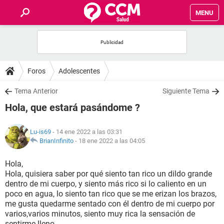
MENU
INICIO
FOROS
Foros
Adolescentes
SALUD
Tema Anterior
Siguiente Tema
Hola, que estará pasándome ?
FAMILIA
Lu-is69
- 14 ene 2022 a las 03:31
NUTRICIÓN
BrianInfinito
-
18 ene 2022 a las 04:05
Hola,
BIENESTAR
Hola, quisiera saber por qué siento tan rico un dildo grande
dentro de mi cuerpo, y siento más rico si lo caliento en un
SEXUALIDAD
poco en agua, lo siento tan rico que se me erizan los brazos,
me gusta quedarme sentado con él dentro de mi cuerpo por
varios,varios minutos, siento muy rica la sensación de
GLOSARIO
sentirme lleno.