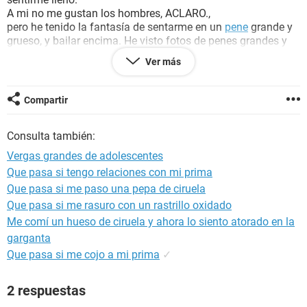
A mi no me gustan los hombres, ACLARO.,
pero he tenido la fantasía de sentarme en un
pene
grande y
grueso, y bailar encima. He visto fotos de penes grandes y
fantaseo chupandolos y bailando encima de ellos,
Ver más
completamente penetrado, y fantaseo probando el
semen
.
No se que será, pero a mi me gustaría probar un pene de
verdad, pero no me llaman nada la atención los hombres.
Compartir
Pero si fantaseo con un pene grande y caliente.
Consulta también:
Vergas grandes de adolescentes
Que pasa si tengo relaciones con mi prima
Que pasa si me paso una pepa de ciruela
Que pasa si me rasuro con un rastrillo oxidado
Me comí un hueso de ciruela y ahora lo siento atorado en la
garganta
Que pasa si me cojo a mi prima
✓
2 respuestas