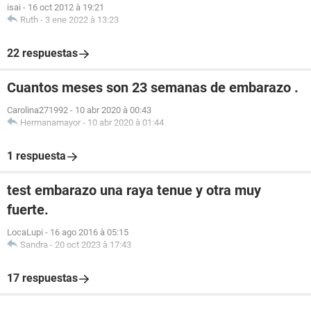
isai
-
16 oct 2012 à 19:21
Ruth
-
3 ene 2022 à 13:23
22 respuestas
Cuantos meses son 23 semanas de embarazo .
Carolina271992
-
10 abr 2020 à 00:43
Hermanamayor
-
10 abr 2020 à 01:44
1 respuesta
test embarazo una raya tenue y otra muy
fuerte.
LocaLupi
-
16 ago 2016 à 05:15
Sandra
-
20 oct 2023 à 17:43
17 respuestas