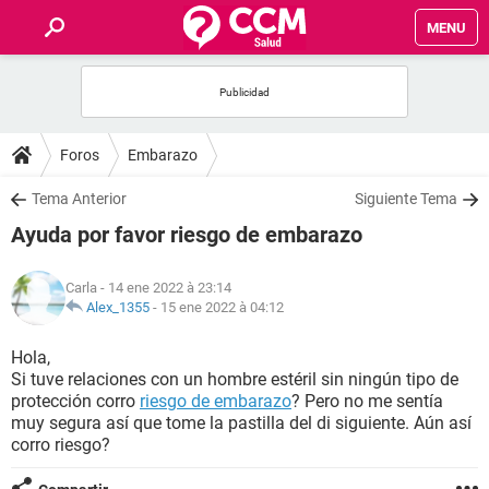
MENU
INICIO
FORUMS
Foros
Embarazo
SALUD
Tema Anterior
Siguiente Tema
Ayuda por favor riesgo de embarazo
FAMILIA
Carla
- 14 ene 2022 à 23:14
NUTRICIÓN
Alex_1355
-
15 ene 2022 à 04:12
Hola,
BIENESTAR
Si tuve relaciones con un hombre estéril sin ningún tipo de
protección corro
riesgo de embarazo
? Pero no me sentía
SEXUALIDAD
muy segura así que tome la pastilla del di siguiente. Aún así
corro riesgo?
GLOSARIO