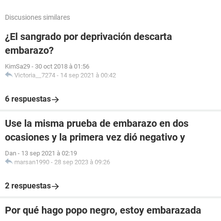
Discusiones similares
¿El sangrado por deprivación descarta
embarazo?
KimSa29
-
30 oct 2018 à 01:56
Victoria__7274
-
14 sep 2021 à 00:42
6 respuestas
Use la misma prueba de embarazo en dos
ocasiones y la primera vez dió negativo y
Dan
-
13 sep 2021 à 02:19
marsan1990
-
28 sep 2023 à 09:26
2 respuestas
Por qué hago popo negro, estoy embarazada