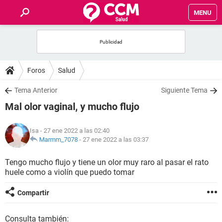
MENU
INICIO
FOROS
Foros
Salud
SALUD
Tema Anterior
Siguiente Tema
Mal olor vaginal, y mucho flujo
FAMILIA
Isa
- 27 ene 2022 a las 02:40
NUTRICIÓN
Marmm_7078
-
27 ene 2022 a las 03:37
Tengo mucho flujo y tiene un olor muy raro al pasar el rato
BIENESTAR
huele como a violín que puedo tomar
SEXUALIDAD
Compartir
GLOSARIO
Consulta también: