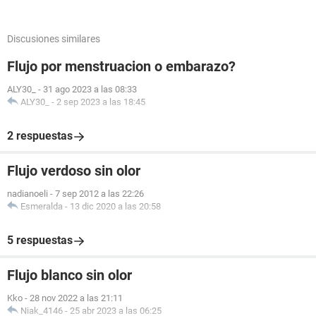
Discusiones similares
Flujo por menstruacion o embarazo?
ALY30_
-
31 ago 2023 a las 08:33
ALY30_
-
2 sep 2023 a las 18:45
2 respuestas
Flujo verdoso sin olor
nadianoeli
-
7 sep 2012 a las 22:26
Esmeralda
-
13 dic 2020 a las 20:58
5 respuestas
Flujo blanco sin olor
Kko
-
28 nov 2022 a las 21:11
Niak_4146
-
25 abr 2023 a las 06:25