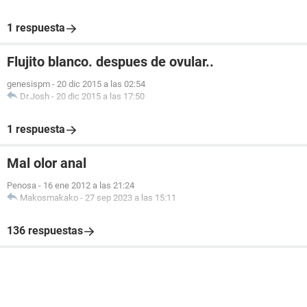
1 respuesta
Flujito blanco. despues de ovular..
genesispm
-
20 dic 2015 a las 02:54
Dr.Josh
-
20 dic 2015 a las 17:50
1 respuesta
Mal olor anal
Penosa
-
16 ene 2012 a las 21:24
Makosmakako
-
27 sep 2023 a las 15:11
136 respuestas