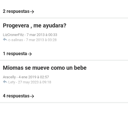
2 respuestas
Progevera , me ayudara?
LizCronerFitz
-
7 mar 2013 à 00:33
c-salinas
-
7 mar 2013 à 03:28
1 respuesta
Miomas se mueve como un bebe
Aracelly
-
4 ene 2019 à 02:57
Lety
-
27 may 2023 à 09:18
4 respuestas