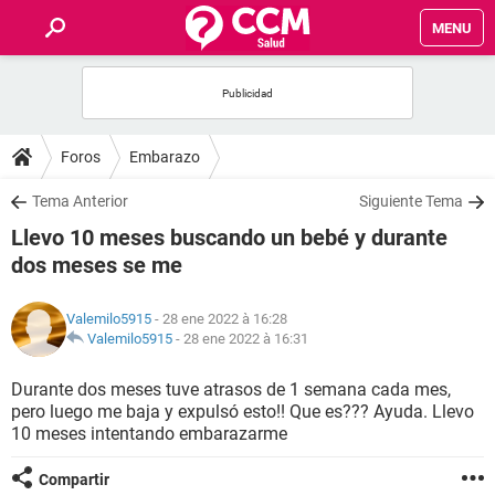
MENU
INICIO
FORUMS
Foros
Embarazo
SALUD
Tema Anterior
Siguiente Tema
Llevo 10 meses buscando un bebé y durante
FAMILIA
dos meses se me
NUTRICIÓN
Valemilo5915
- 28 ene 2022 à 16:28
Valemilo5915
-
28 ene 2022 à 16:31
BIENESTAR
Durante dos meses tuve atrasos de 1 semana cada mes,
pero luego me baja y expulsó esto!! Que es??? Ayuda. Llevo
SEXUALIDAD
10 meses intentando embarazarme
GLOSARIO
Compartir