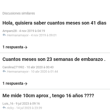
Discusiones similares
Hola, quisiera saber cuantos meses son 41 dias
Amparo28
-
4 nov 2019 à 04:19
Hermanamayor
-
4 nov 2019 à 09:01
1 respuesta
Cuantos meses son 23 semanas de embarazo .
Carolina271992
-
10 abr 2020 à 00:43
Hermanamayor
-
10 abr 2020 à 01:44
1 respuesta
Me mide 10cm aprox , tengo 16 años ????
Luis_16
-
9 jul 2023 à 09:16
ricky
-
14 jul 2023 à 23:39